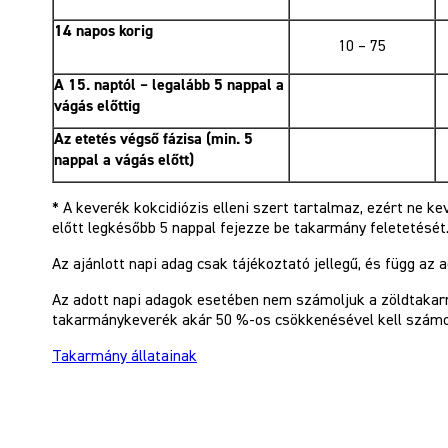
14 napos korig
10 – 75
A 15. naptól – legalább 5 nappal a
vágás előttig
Az etetés végső fázisa (min. 5
nappal a vágás előtt)
* A keverék kokcidiózis elleni szert tartalmaz, ezért ne k
előtt legkésőbb 5 nappal fejezze be takarmány feletetését
Az ajánlott napi adag csak tájékoztató jellegű, és függ az a
Az adott napi adagok esetében nem számoljuk a zöldtakar
takarmánykeverék akár 50 %-os csökkenésével kell számo
Takarmány állatainak