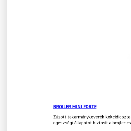
BROILER MINI FORTE
Zúzott takarmánykeverék kokcidiosztati
egészségi állapotot biztosít a brojler c