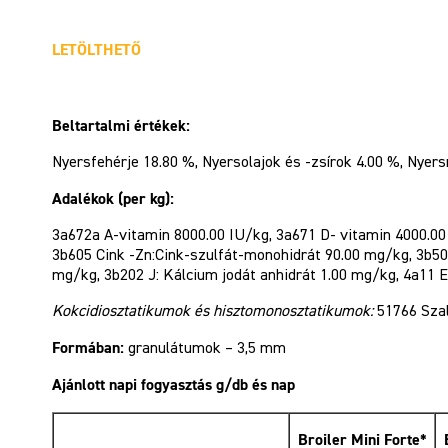
LETÖLTHETŐ
Beltartalmi értékek:
Nyersfehérje 18.80 %, Nyersolajok és -zsírok 4.00 %, Nyers
Adalékok (per kg):
3a672a A-vitamin 8000.00 IU/kg, 3a671 D- vitamin 4000.00 I
3b605 Cink -Zn:Cink-szulfát-monohidrát 90.00 mg/kg, 3b5
mg/kg, 3b202 J: Kálcium jodát anhidrát 1.00 mg/kg, 4a11 E
Kokcidiosztatikumok és hisztomonosztatikumok:
51766 Sza
Formában:
granulátumok – 3,5 mm
Ajánlott napi fogyasztás g/db és nap
Broiler Mini Forte*