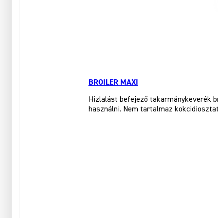
BROILER MAXI
Hizlalást befejező takarmánykeverék br
használni. Nem tartalmaz kokcidioszta