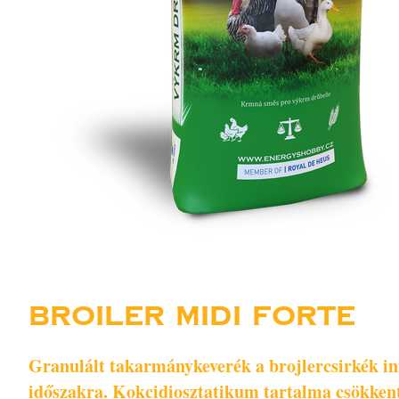
BROILER MIDI FORTE
Granulált takarmánykeverék a brojlercsirkék int
időszakra. Kokcidiosztatikum tartalma csökkenti