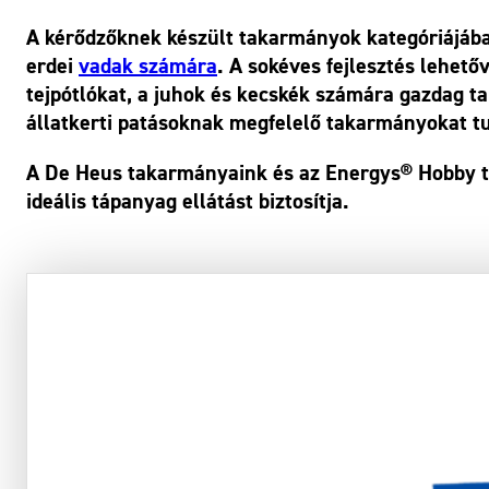
A kérődzőknek készült takarmányok kategóriájáb
erdei
vadak számára
. A sokéves fejlesztés lehető
tejpótlókat, a juhok és kecskék számára gazdag 
állatkerti patásoknak megfelelő takarmányokat tu
A De Heus takarmányaink és az Energys® Hobby ta
ideális tápanyag ellátást biztosítja.