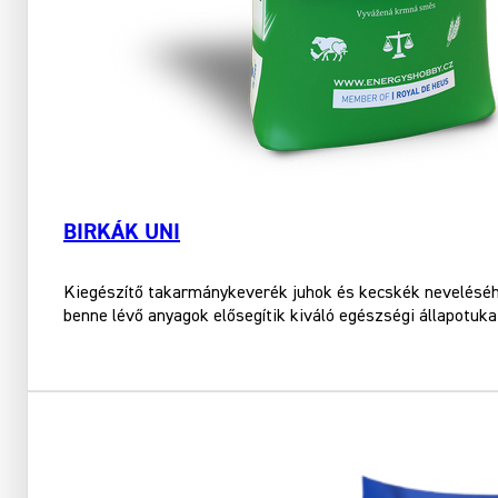
BIRKÁK UNI
Kiegészítő takarmánykeverék juhok és kecskék neveléséhe
benne lévő anyagok elősegítik kiváló egészségi állapotuka