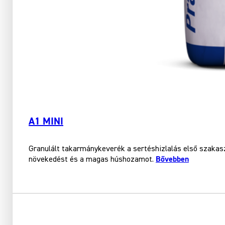
A1 MINI
Granulált takarmánykeverék a sertéshizlalás első szakaszá
Bővebben
növekedést és a magas húshozamot.