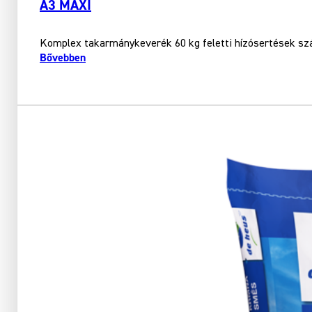
A3 MAXI
Komplex takarmánykeverék 60 kg feletti hízósertések sz
Bővebben