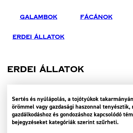
Galambok
Fácánok
Erdei Állatok
Erdei állatok
Sertés és nyúlápolás, a tojótyúkok takarmányán
örömmel vagy gazdasági haszonnal tenyésztik, m
gazdálkodáshoz és gondozáshoz kapcsolódó témá
bejegyzéseket kategóriák szerint szűrheti.