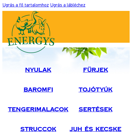
Ugrás a fő tartalomhoz
Ugrás a lábléchez
Nyulak
Fürjek
Baromfi
Tojótyúk
Tengerimalacok
Sertések
Struccok
Juh És Kecske