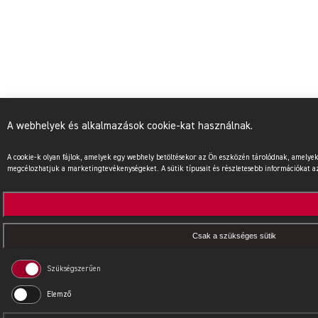
A webhelyek és alkalmazások cookie-kat használnak.
A cookie-k olyan fájlok, amelyek egy webhely betöltésekor az Ön eszközén tárolódnak, amel
megcélozhatjuk a marketingtevékenységeket. A sütik típusait és részletesebb információkat az 
Csak a szükséges sütik
Szükségszerűen
Elemző