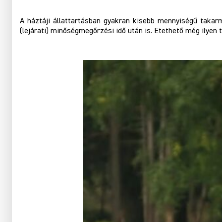
A háztáji állattartásban gyakran kisebb mennyiségű taka
(lejárati) minőségmegőrzési idő után is. Etethető még ilyen 