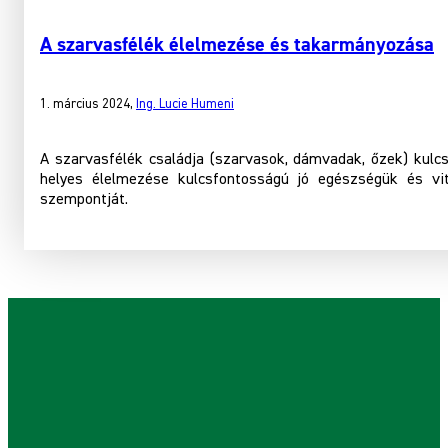
A szarvasfélék élelmezése és takarmányozása
1. március 2024
,
Ing. Lucie Humeni
A szarvasfélék családja (szarvasok, dámvadak, őzek) kulc
helyes élelmezése kulcsfontosságú jó egészségük és vi
szempontját.