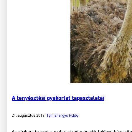
A tenyésztési gyakorlat tapasztalatai
21. augusztus 2019
,
Tým Energys Hobby
Az afrikai struccot a múlt század második felében háziasíto