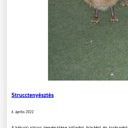
Strucctenyésztés
6. április 2022
A kétujjú strucc tenyésztése tollaiért, húsáért és tojása