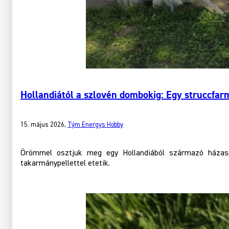
Hollandiától a szlovén dombokig: Egy struccfa
15. május 2026
,
Tým Energys Hobby
Örömmel osztjuk meg egy Hollandiából származó házasp
takarmánypellettel etetik.