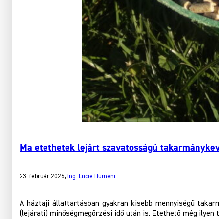
Ma etethetek lejárt szavatosságú takarmányke
23. február 2026
,
Ing. Lucie Humeni
A háztáji állattartásban gyakran kisebb mennyiségű taka
(lejárati) minőségmegőrzési idő után is. Etethető még ilyen 