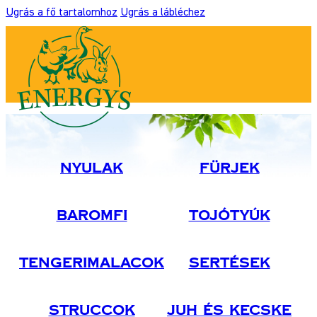
Ugrás a fő tartalomhoz
Ugrás a lábléchez
Nyulak
Fürjek
Baromfi
Tojótyúk
Tengerimalacok
Sertések
Struccok
Juh És Kecske