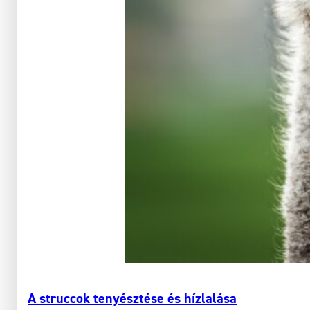
A struccok tenyésztése és hízlalása