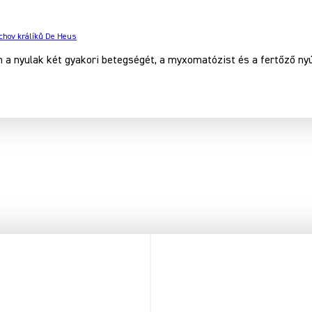
 chov králíků De Heus
 a nyulak két gyakori betegségét, a myxomatózist és a fertőző ny