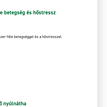
le betegség és hőstressz
zzer-féle betegséggel és a hőstresszel.
ő nyúlnátha