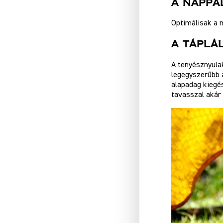
A Nappa
Optimálisak a 
A Táplá
A tenyésznyulak
legegyszerűbb
alapadag kiegé
tavasszal akár 