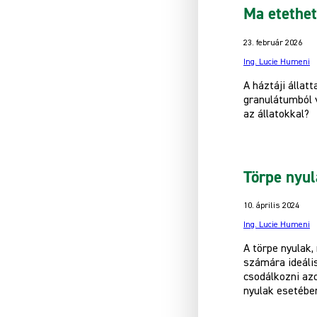
Ma etethet
23. február 2026
Ing. Lucie Humeni
A háztáji álla
granulátumból 
az állatokkal?
Törpe nyu
10. április 2024
Ing. Lucie Humeni
A törpe nyulak
számára ideáli
csodálkozni azo
nyulak esetébe