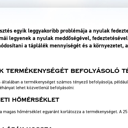
sztés egyik leggyakoribb problémája a nyulak fedezt
mái legyenek a nyulak meddőségével, fedeztetésével
módosítani a táplálék mennyiségét és a környezetet,
ak termékenységét befolyásoló t
 általában a termékenységet számos tényező befolyásolja, például
hányat lehet közvetlenül befolyásolni:
eti Hőmérséklet
 a magas hőmérséklet egyaránt korlátozza a termékenységet. A 25 °