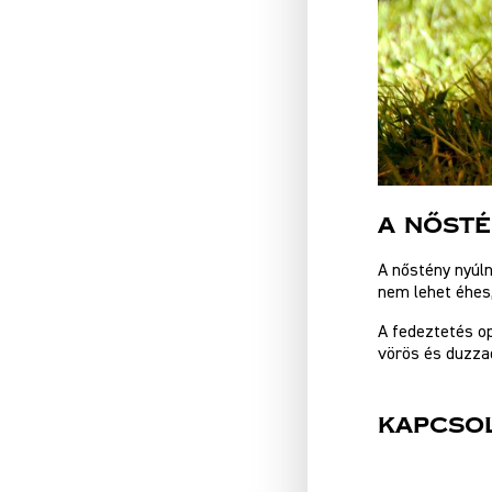
A nősté
A nőstény nyúl
nem lehet éhes
A fedeztetés o
vörös és duzza
Kapcso