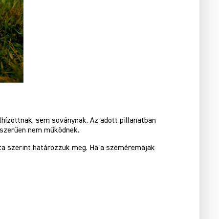
elhízottnak, sem soványnak. Az adott pillanatban
gyszerűen nem működnek.
pota szerint határozzuk meg. Ha a szeméremajak