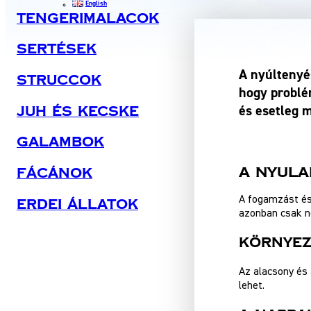
English
Tengerimalacok
Sertések
A nyúltenyé
Struccok
hogy problé
és esetleg 
Juh És Kecske
Galambok
A nyul
Fácánok
A fogamzást és
Erdei Állatok
azonban csak né
Környez
Az alacsony és
lehet.