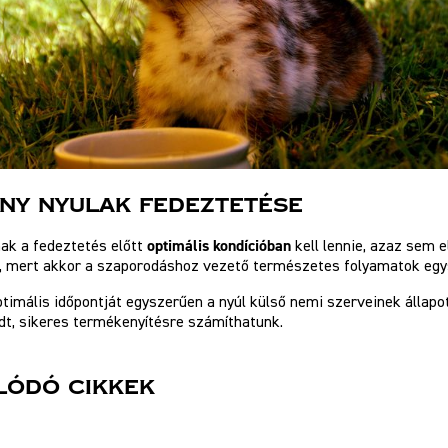
ny nyulak fedeztetése
optimális kondícióban
nak a fedeztetés előtt
kell lennie, azaz sem 
, mert akkor a szaporodáshoz vezető természetes folyamatok e
ptimális időpontját egyszerűen a nyúl külső nemi szerveinek álla
dt, sikeres termékenyítésre számíthatunk.
lódó cikkek