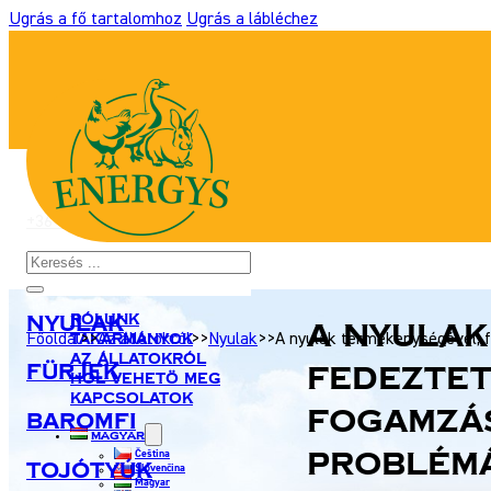
Ugrás a fő tartalomhoz
Ugrás a lábléchez
+36 306 931 327
|
takarmany@energyshobby.hu
Keresés
Nyulak
Rólunk
A nyulak
Takarmányok
Főoldal
>>
Az állatokról
>>
Nyulak
>>
A nyulak termékenységével, 
Az állatokról
fedeztet
Fürjek
Hol vehetö meg
Kapcsolatok
fogamzá
Baromfi
Magyar
problém
Čeština
Tojótyúk
Slovenčina
Magyar