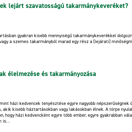
ek lejárt szavatosságú takarmánykeveréket?
ttartásban gyakran kisebb mennyiségű takarmánykeverékkel dolgozn
vagy a szemes takarmányból marad egy rész a (lejárati) minőségme
lak élelmezése és takarmányozása
, mint házi kedvencek tenyésztése egyre nagyobb népszerűségnek ö
s, akik kisebb háztartásokban vagy lakásokban élnek. A törpe nyul
n, hogy házi kedvencként egyre több ember, egyre gyakrabban vála
n is…