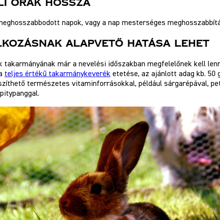
li Órák Hossza
meghosszabbodott napok, vagy a nap mesterséges meghosszabbítása
lkozásnak Alapvető Hatása Lehet
 takarmányának már a nevelési időszakban megfelelőnek kell lenni
 a
teljes értékű takarmánykeverék
etetése, az ajánlott adag kb. 50
szíthető természetes vitaminforrásokkal, például sárgarépával, pe
pitypanggal.