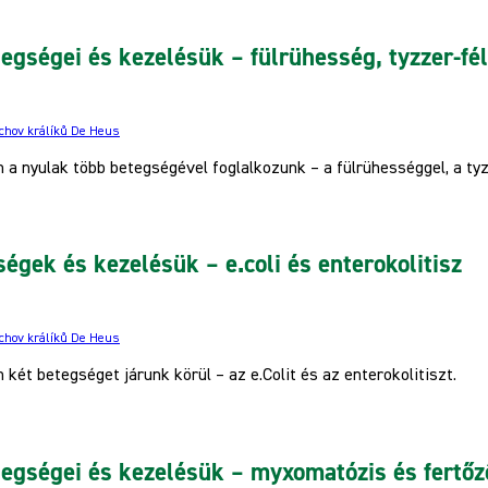
egségei és kezelésük – fülrühesség, tyzzer-fé
 chov králíků De Heus
 a nyulak több betegségével foglalkozunk – a fülrühességgel, a ty
égek és kezelésük – e.coli és enterokolitisz
 chov králíků De Heus
 két betegséget járunk körül – az e.Colit és az enterokolitiszt.
egségei és kezelésük – myxomatózis és fertőz