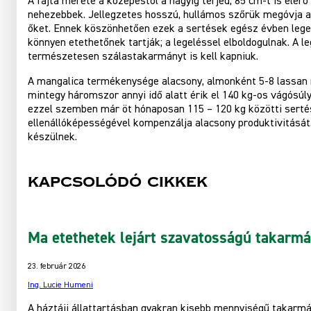
A fajta mérete a közepestől a nagyig terjed, 85 cm-t is elérő
nehezebbek. Jellegzetes hosszú, hullámos szőrük megóvja a 
őket. Ennek köszönhetően ezek a sertések egész évben lege
könnyen etethetőnek tartják; a legeléssel elboldogulnak. A
természetesen szálastakarmányt is kell kapniuk.
A mangalica termékenysége alacsony, almonként 5-8 lassan 
mintegy háromszor annyi idő alatt érik el 140 kg-os vágósú
ezzel szemben már öt hónaposan 115 – 120 kg közötti serté
ellenállóképességével kompenzálja alacsony produktivitását
készülnek.
Kapcsolódó cikkek
Ma etethetek lejárt szavatosságú takarm
23. február 2026
Ing. Lucie Humeni
A háztáji állattartásban gyakran kisebb mennyiségű takarm