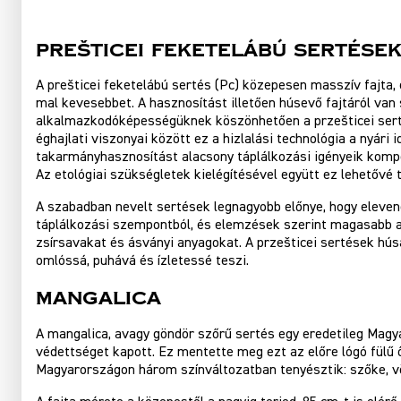
Prešticei feketelábú sertése
A prešticei feketelábú sertés (Pc) közepesen masszív fajta, e
mal kevesebbet. A hasznosítást illetően húsevő fajtáról va
alkalmazkodóképességüknek köszönhetően a przešticei serté
éghajlati viszonyai között ez a hizlalási technológia a nyár
takarmányhasznosítást alacsony táplálkozási igényeik kompe
Az etológiai szükségletek kielégítésével együtt ez lehetővé 
A szabadban nevelt sertések legnagyobb előnye, hogy eleven
táplálkozási szempontból, és elemzések szerint magasabb ar
zsírsavakat és ásványi anyagokat. A przešticei sertések hú
omlóssá, puhává és ízletessé teszi.
Mangalica
A mangalica, avagy göndör szőrű sertés egy eredetileg Magy
védettséget kapott. Ez mentette meg ezt az előre lógó fülű 
Magyarországon három színváltozatban tenyésztik: szőke, v