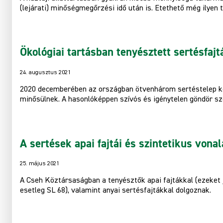
(lejárati) minőségmegőrzési idő után is. Etethető még ilyen 
Ökológiai tartásban tenyésztett sertésfajt
24. augusztus 2021
2020 decemberében az országban ötvenhárom sertéstelep köv
minősülnek. A hasonlóképpen szívós és igénytelen göndör sz
A sertések apai fajtái és szintetikus vona
25. május 2021
A Cseh Köztársaságban a tenyésztők apai fajtákkal (ezeket jel
esetleg SL 68), valamint anyai sertésfajtákkal dolgoznak.