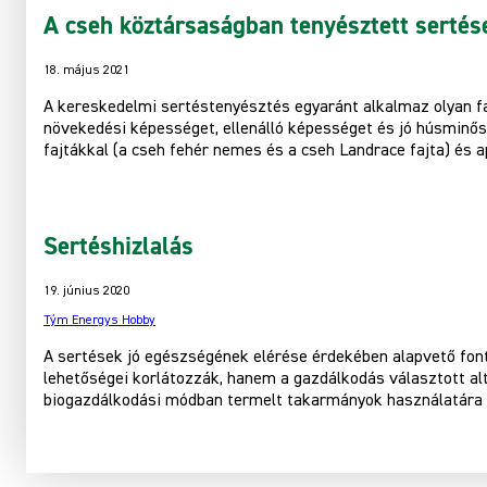
A cseh köztársaságban tenyésztett sertése
18. május 2021
A kereskedelmi sertéstenyésztés egyaránt alkalmaz olyan faj
növekedési képességet, ellenálló képességet és jó húsminő
fajtákkal (a cseh fehér nemes és a cseh Landrace fajta) és a
Sertéshizlalás
19. június 2020
Tým Energys Hobby
A sertések jó egészségének elérése érdekében alapvető fo
lehetőségei korlátozzák, hanem a gazdálkodás választott alt
biogazdálkodási módban termelt takarmányok használatára h