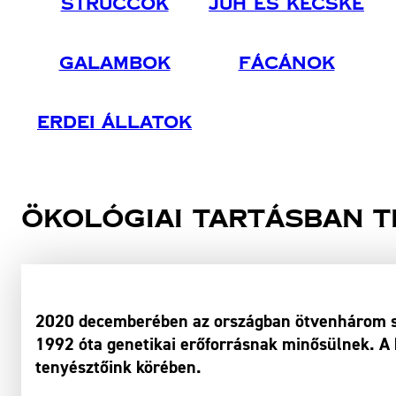
Struccok
Juh És Kecske
Galambok
Fácánok
Erdei Állatok
Ökológiai tartásban t
2020 decemberében az országban ötvenhárom ser
1992 óta genetikai erőforrásnak minősülnek. A 
tenyésztőink körében.