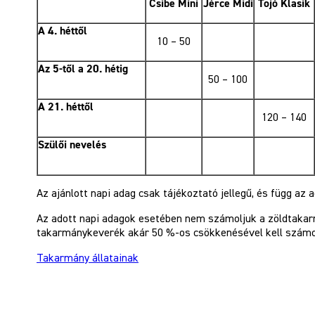
Csibe Mini
Jérce Midi
Tojó Klasik
A 4. héttől
10 – 50
Az 5-től a 20. hétig
50 – 100
A 21. héttől
120 – 140
Szülői nevelés
Az ajánlott napi adag csak tájékoztató jellegű, és függ az a
Az adott napi adagok esetében nem számoljuk a zöldtakar
takarmánykeverék akár 50 %-os csökkenésével kell számo
Takarmány állatainak