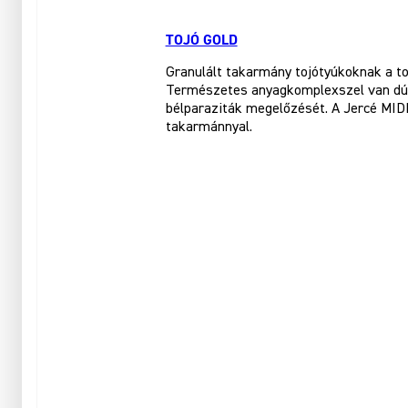
TOJÓ GOLD
Granulált takarmány tojótyúkoknak a to
Természetes anyagkomplexszel van dúsí
bélparaziták megelőzését. A Jercé MID
takarmánnyal.