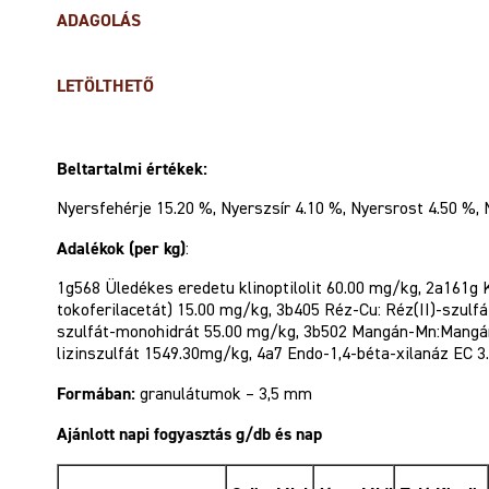
ADAGOLÁS
LETÖLTHETŐ
Beltartalmi értékek:
Nyersfehérje 15.20 %, Nyerszsír 4.10 %, Nyersrost 4.50 %, 
Adalékok (per kg)
:
1g568 Üledékes eredetu klinoptilolit 60.00 mg/kg, 2a161g 
tokoferilacetát) 15.00 mg/kg, 3b405 Réz-Cu: Réz(II)-szulf
szulfát-monohidrát 55.00 mg/kg, 3b502 Mangán-Mn:Mangán 
lizinszulfát 1549.30mg/kg, 4a7 Endo-1,4-béta-xilanáz EC 3
Formában:
granulátumok – 3,5 mm
Ajánlott napi fogyasztás g/db és nap