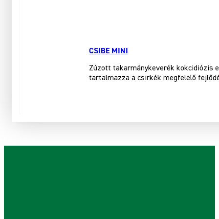
CSIBE MINI
Zúzott takarmánykeverék kokcidiózis ell
tartalmazza a csirkék megfelelő fejlő