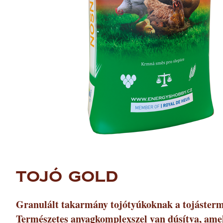
TOJÓ GOLD
Granulált takarmány tojótyúkoknak a tojástermel
Természetes anyagkomplexszel van dúsítva, amely