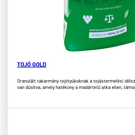
TOJÓ GOLD
Granulált takarmány tojótyúkoknak a tojástermelési idős
van dúsítva, amely hatékony a madártetű atka ellen, támo