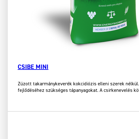
CSIBE MINI
Zúzott takarmánykeverék kokcidiózis elleni szerek nélkül.
fejlődéséhez szükséges tápanyagokat. A csirkenevelés k