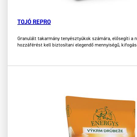
TOJÓ REPRO
Granulált takarmány tenyésztyúkok számára, elősegíti a n
hozzáférést kell biztosítani elegendő mennyiségű, kifogás