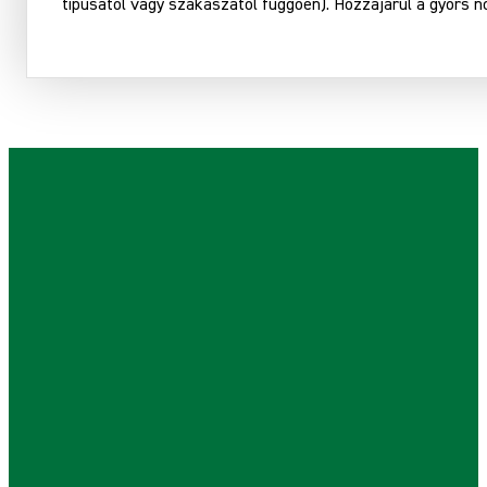
típusától vagy szakaszától függően). Hozzájárul a gyors