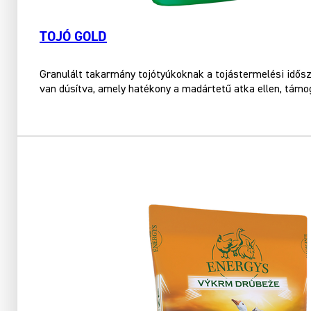
TOJÓ GOLD
Granulált takarmány tojótyúkoknak a tojástermelési idős
van dúsítva, amely hatékony a madártetű atka ellen, támo