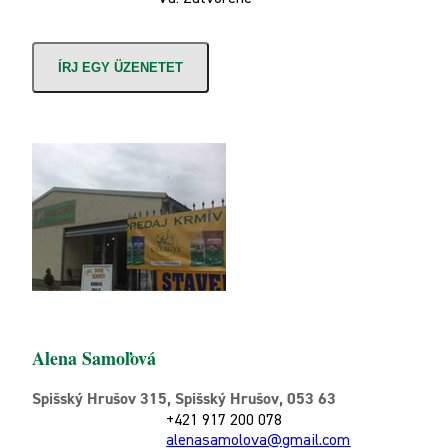
ÍRJ EGY ÜZENETET
Alena Samoľová
Spišský Hrušov 315, Spišský Hrušov, 053 63
+421 917 200 078
alenasamolova@gmail.com