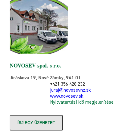
NOVOSEV spol. s r.o.
Jiráskova 19, Nové Zámky, 941 01
+421 356 428 232
juraj@novosevnz.sk
www.novosev.sk
Nyitvatartási idő megjelenítése
ÍRJ EGY ÜZENETET