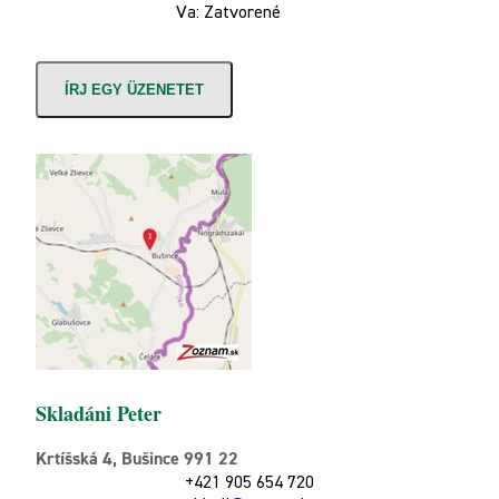
Va: Zatvorené
ÍRJ EGY ÜZENETET
Skladáni Peter
Krtíšská 4, Bušince 991 22
+421 905 654 720