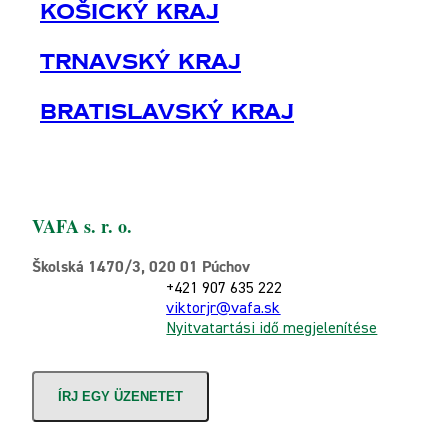
Košický Kraj
Trnavský Kraj
Bratislavský Kraj
VAFA s. r. o.
Školská 1470/3, 020 01 Púchov
+421 907 635 222
viktorjr@vafa.sk
Nyitvatartási idő megjelenítése
ÍRJ EGY ÜZENETET