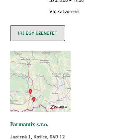
Szo: 8:00 – 12:00
Va: Zatvorené
ÍRJ EGY ÜZENETET
Farmamix s.r.o.
Jazerná 1, Košice, 040 12