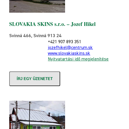
SLOVAKIA SKINS s.r.o. – Jozef Hikel
Svinná 466, Svinná 913 24
+421 907 893 351
jozefhikel@centrum.sk
www.slovakiaskins.sk
Nyitvatartási idő megjelenítése
ÍRJ EGY ÜZENETET