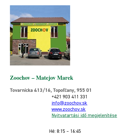
Zoochov – Matejov Marek
Tovarnícka 413/16, Topoľčany, 955 01
+421 903 411 331
info@zoochov.sk
www.zoochov.sk
Nyitvatartási idő megjelenítése
Hé: 8:15 – 16:45