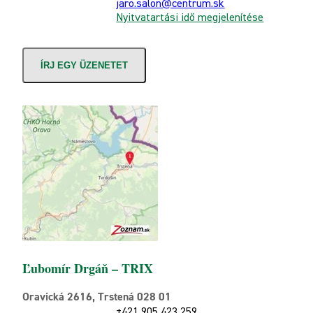
jaro.salon@centrum.sk
Nyitvatartási idő megjelenítése
ÍRJ EGY ÜZENETET
Ľubomír Drgáň – TRIX
Oravická 2616, Trstená 028 01
+421 905 423 259