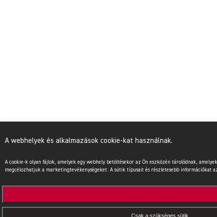
A webhelyek és alkalmazások cookie-kat használnak.
A cookie-k olyan fájlok, amelyek egy webhely betöltésekor az Ön eszközén tárolódnak, amel
megcélozhatjuk a marketingtevékenységeket. A sütik típusait és részletesebb információkat az 
Csak a szükséges sütik