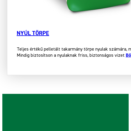
NYÚL TÖRPE
Teljes értékű pelletált takarmány törpe nyulak számára, 
Bő
Mindig biztosítson a nyulaknak friss, biztonságos vizet