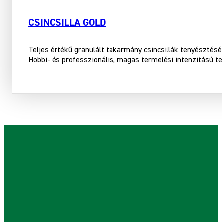
CSINCSILLA GOLD
Teljes értékű granulált takarmány csincsillák tenyészté
Hobbi- és professzionális, magas termelési intenzitású 