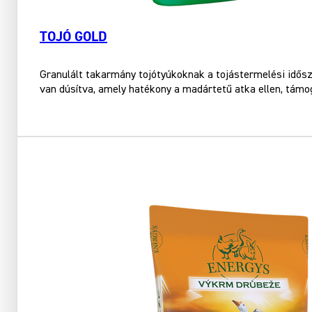
TOJÓ GOLD
Granulált takarmány tojótyúkoknak a tojástermelési idős
van dúsítva, amely hatékony a madártetű atka ellen, támo