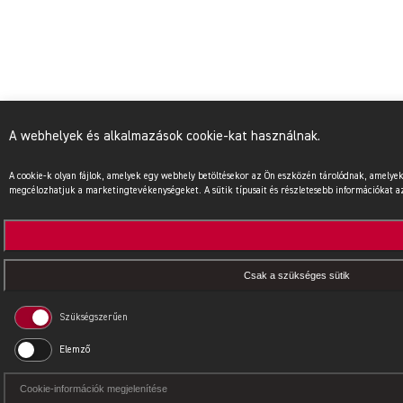
A webhelyek és alkalmazások cookie-kat használnak.
A cookie-k olyan fájlok, amelyek egy webhely betöltésekor az Ön eszközén tárolódnak, amel
megcélozhatjuk a marketingtevékenységeket. A sütik típusait és részletesebb információkat az 
Csak a szükséges sütik
Szükségszerűen
Elemző
Cookie-információk megjelenítése