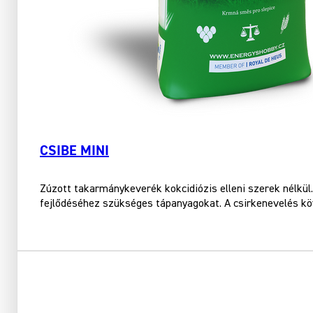
CSIBE MINI
Zúzott takarmánykeverék kokcidiózis elleni szerek nélkül.
fejlődéséhez szükséges tápanyagokat. A csirkenevelés k