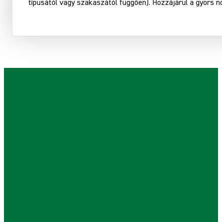
típusától vagy szakaszától függően). Hozzájárul a gyors