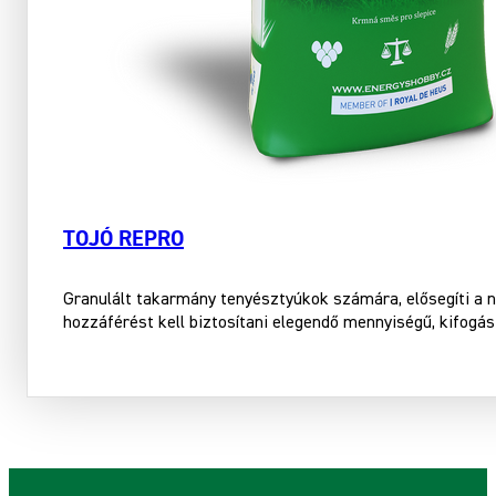
TOJÓ REPRO
Granulált takarmány tenyésztyúkok számára, elősegíti a n
hozzáférést kell biztosítani elegendő mennyiségű, kifogás