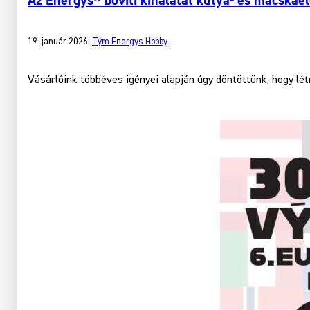
Az Energys® bővíti kínálatát kutya- és macskael
19. január 2026
,
Tým Energys Hobby
Vásárlóink többéves igényei alapján úgy döntöttünk, hogy l