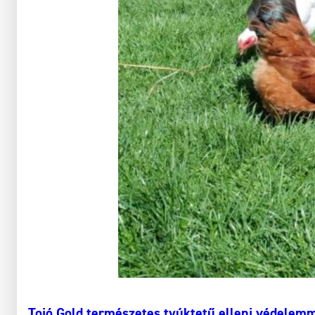
Tojó Gold természetes tyúktetű elleni védelem