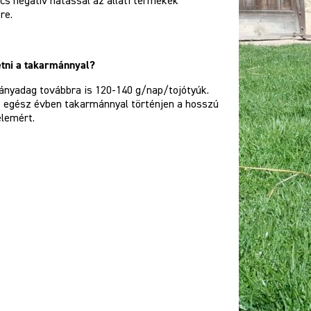
cs negatív hatással az állati termékek
re.
etni a takarmánnyal?
ányadag továbbra is 120-140 g/nap/tojótyúk.
s egész évben takarmánnyal történjen a hosszú
elemért.