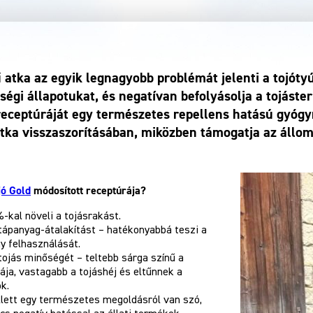
atka az egyik legnagyobb problémát jelenti a tojótyú
ségi állapotukat, és negatívan befolyásolja a tojáste
eceptúráját egy természetes repellens hatású gyógy
ka visszaszorításában, miközben támogatja az állomá
jó Gold
módosított receptúrája?
-kal növeli a tojásrakást.
 tápanyag-átalakítást – hatékonyabbá teszi a
y felhasználását.
 tojás minőségét – teltebb sárga színű a
ája, vastagabb a tojáshéj és eltűnnek a
k.
lett egy természetes megoldásról van szó,