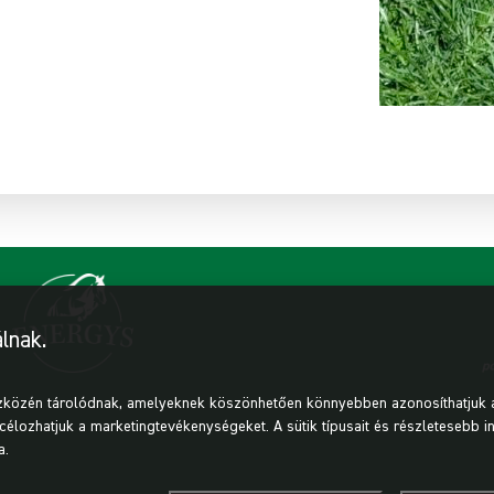
lnak.
eszközén tárolódnak, amelyeknek köszönhetően könnyebben azonosíthatjuk
ozhatjuk a marketingtevékenységeket. A sütik típusait és részletesebb infor
a.