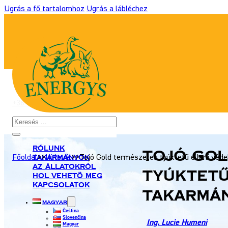
Ugrás a fő tartalomhoz
Ugrás a lábléchez
+36 306 931 327
|
takarmany@energyshobby.hu
Keresés
Rólunk
Tojó Gol
Takarmányok
Főoldal
>>
Hírlevél
>>
Tojó Gold természetes tyúktetű elleni vé
Az állatokról
tyúktetű
Hol vehetö meg
Kapcsolatok
takarmá
Magyar
Čeština
Slovenčina
Ing. Lucie Humeni
Magyar