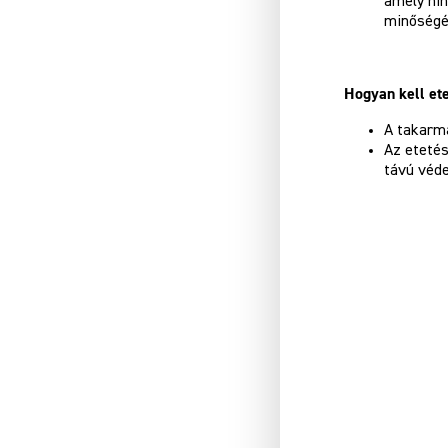
amely nin
minőségé
Hogyan kell et
A takarm
Az eteté
távú véd