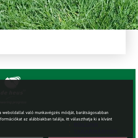
 a weboldallal való munkavégzés módját, barátságosabban
mációkat az alábbiakban találja, itt választhatja ki a kívánt
Rólunk
Takarmányok