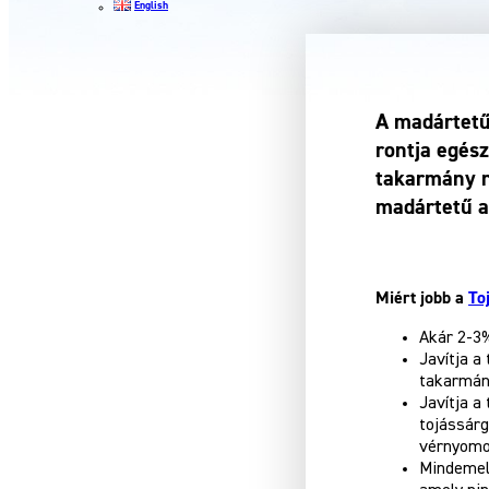
English
A madártetű 
rontja egész
takarmány r
madártetű at
Miért jobb a
To
Akár 2-3%
Javítja a
takarmán
Javítja a
tojássárg
vérnyomo
Mindemel