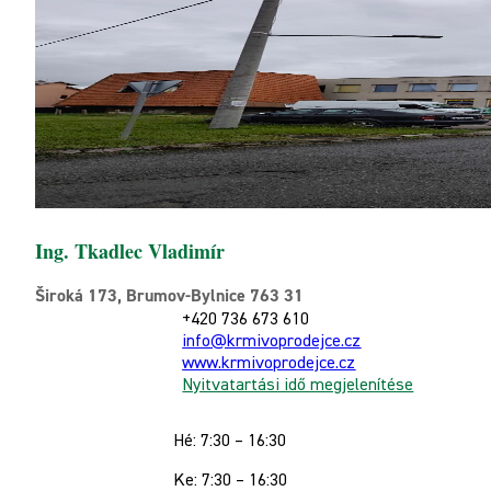
Ing. Tkadlec Vladimír
Široká 173, Brumov-Bylnice 763 31
+420 736 673 610
info@krmivoprodejce.cz
www.krmivoprodejce.cz
Nyitvatartási idő megjelenítése
Hé: 7:30 – 16:30
Ke: 7:30 – 16:30