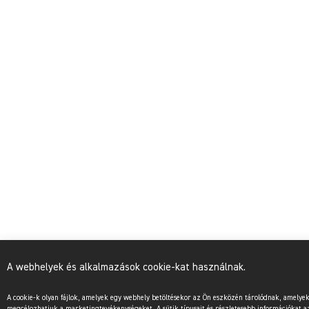
A webhelyek és alkalmazások cookie-kat használnak.
A cookie-k olyan fájlok, amelyek egy webhely betöltésekor az Ön eszközén tárolódnak, amel
megcélozhatjuk a marketingtevékenységeket. A sütik típusait és részletesebb információkat az 