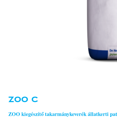
ZOO C
ZOO kiegészítő takarmánykeverék állatkerti patá