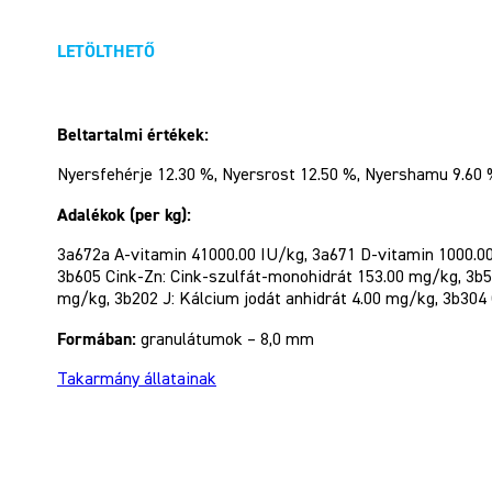
LETÖLTHETŐ
Beltartalmi értékek:
Nyersfehérje 12.30 %, Nyersrost 12.50 %, Nyershamu 9.60 %
Adalékok (per kg):
3a672a A-vitamin 41000.00 IU/kg, 3a671 D-vitamin 1000.00 
3b605 Cink-Zn: Cink-szulfát-monohidrát 153.00 mg/kg, 3b
mg/kg, 3b202 J: Kálcium jodát anhidrát 4.00 mg/kg, 3b304 C
Formában:
granulátumok – 8,0 mm
Takarmány állatainak