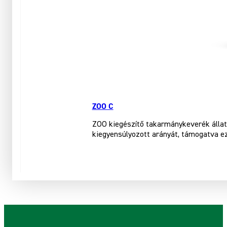
ZOO C
ZOO kiegészítő takarmánykeverék állatk
kiegyensúlyozott arányát, támogatva ez