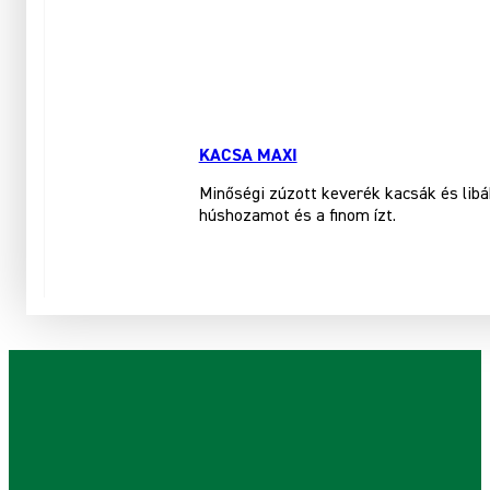
KACSA MAXI
Minőségi zúzott keverék kacsák és libá
húshozamot és a finom ízt.