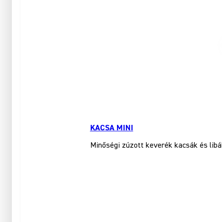
KACSA MINI
Minőségi zúzott keverék kacsák és libá