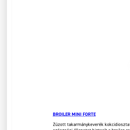
BROILER MINI FORTE
Zúzott takarmánykeverék kokcidiosztati