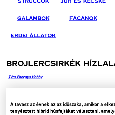
Struccok
Juh És Kecske
Galambok
Fácánok
Erdei Állatok
Brojlercsirkék hízlal
Tým Energys Hobby
A tavasz az évnek az az időszaka, amikor a elke
tenyésztett hibrid húsfajtákat választani, amel