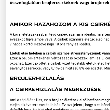
összefoglalóan brojlercsirkéknek vagy brojlere
Amikor hazahozom a kis csirk
A korai életszakaszban lévő csibék számára ideális, ha a t
évszakot figyelembe véve. A csibék számára életük első napj
7 napos kortól kezdve napi 18 óra fény az ideális.
Életük első hetében a csibék számos stressztényezőnek vann
Ezek a bél pH-értékének változását is okozzák, ami az E. 
okozhat. Ezért jó ötlet a csibék vizét legalább életük első h
savanyítószerekkel vagy 0,1%-os hígítású 8%-os ecettel. Mind
Brojlerhizlalás
A Csirkehizlalás Megkezdése
brojler életének első hetében meg
Ami a táplálást illet, ez a
elején elkövetett etetési hibát. Ez azt jelenti, hogy a csibé
drágább lesz. Az élet első napjaiban az anyagcsere gyorsabb