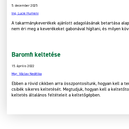
5. december 2025
Ing. Lucie Humeni
A takarmánykeverékek ajánlott adagolásának betartása alap
nem éri meg a keverékeket gabonával hígítani, és milyen kö
Baromfi keltetése
15. április 2022
Mgr. Václav Nedělka
Ebben a rövid cikkben arra összpontosítunk, hogyan kell a t
csibék sikeres keltetését. Megtudjuk, hogyan kell a keltetőt
keltetés általános feltételeit a keltetőgépben.