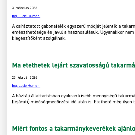
3. március 2026
Ing. Lucie Humeni
A csíráztatott gabonafélék egyszerű módját jelentik a tak
emészthetősége és javul a hasznosulásuk. Ugyanakkor nem h
kiegészítőként szolgálnak.
Ma etethetek lejárt szavatosságú takarm
23. február 2026
Ing. Lucie Humeni
A háztáji állattartásban gyakran kisebb mennyiségű takarm
(lejárati) minőségmegőrzési idő után is. Etethető még ilyen 
Miért fontos a takarmánykeverékek ajánlo