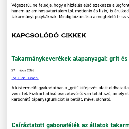
Végezetül, ne feledje, hogy a hizlalás első szakasza a legf
hanem az aminosavtartalom (pl. metionin és lizin) is árulko
takarmányt pulykáknak. Mindig biztosítsa a megfelelő friss v
Kapcsolódó cikkek
Takarmánykeverékek alapanyagai: grit és
27. május 2026
Ing. Lucie Humeni
A kistermelői gyakorlatban a „grit” kifejezés alatt oldhata
vesz fel. Fizikai hatású összetevőről van tehát szó, amely 
karbonát) tápanyagfunkciót is betölt, mivel oldható.
Csíráztatott gabonafélék az állatok taka