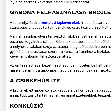
így a finisherhez keverhet például kukoricadarát.
Gabona felhasználása brojle
komplett tápkeverékek
A fenti eljárások a
hhasználatára von
szükséges anyagot tartalmaznak, és csak tiszta vízzel kell el
Vannak azonban olyan tenyésztők, akik rendelkeznek saját g
búzához vagy kukoricához. Ebben az esetben hizlalási céllal
amelynek általában szója az alapja, a legszélesebb körben h
gyártójának utasításai szerint a koncentrátumhoz a hizlalá
keverjen gabonát, lehetőleg daráltat.
Az ömlesztett szerkezet miatt azonban figyelembe kell venn
hiánya, valamint a gabonában lévő penészgombák és mikotox
A csirkehús íze
A brojlerek 40 napos korától kezdve a csirkehúsban elkezdődi
annál több zsírt tartalmaznak, és annál ízletesebbek lesznek.
Konklúzió