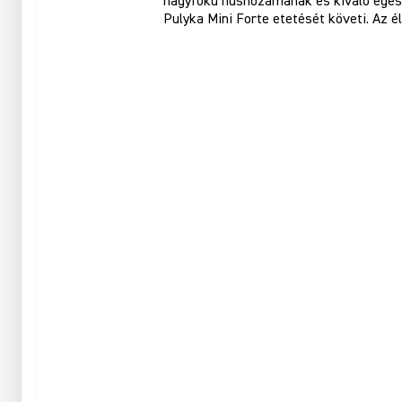
nagyfokú húshozamának és kiváló egészs
Pulyka Mini Forte etetését követi. Az é