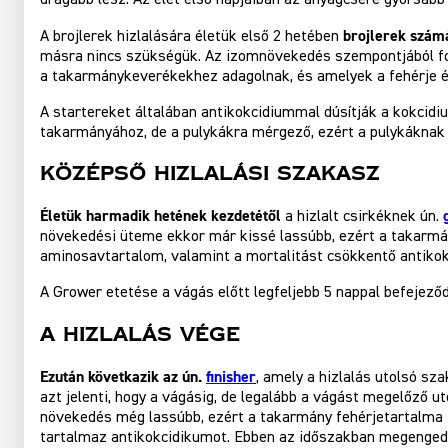
brojlerek szám
A brojlerek hizlalására életük első 2 hetében
másra nincs szükségük. Az izomnövekedés szempontjából fon
a takarmánykeverékekhez adagolnak, és amelyek a fehérje é
A startereket általában antikokcidiummal dúsítják a kokcidi
takarmányához, de a pulykákra mérgező, ezért a pulykáknak 
Középső Hizlalási Szakasz
Életük harmadik hetének kezdetétől
a hizlalt csirkéknek ún.
növekedési üteme ekkor már kissé lassúbb, ezért a takarmán
aminosavtartalom, valamint a mortalitást csökkentő antiko
A Grower etetése a vágás előtt legfeljebb 5 nappal befejeződ
A Hizlalás Vége
Ezután követkazik az ún.
finisher
, amely a hizlalás utolsó sz
azt jelenti, hogy a vágásig, de legalább a vágást megelőző ut
növekedés még lassúbb, ezért a takarmány fehérjetartalma i
tartalmaz antikokcidikumot. Ebben az időszakban megengedh