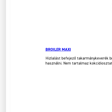
BROILER MAXI
Hizlalást befejező takarmánykeverék br
használni. Nem tartalmaz kokcidioszta