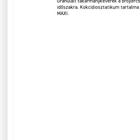
Granulált takarmánykeverék a brojlercs
időszakra. Kokcidiosztatikum tartalma 
MAXI.