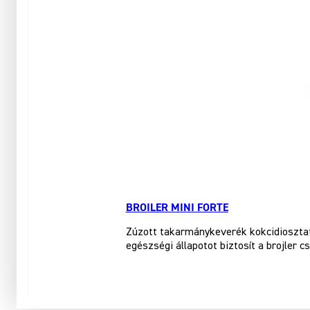
BROILER MINI FORTE
Zúzott takarmánykeverék kokcidiosztati
egészségi állapotot biztosít a brojler c