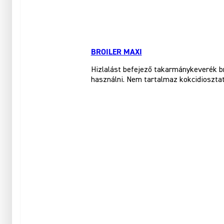
BROILER MAXI
Hizlalást befejező takarmánykeverék br
használni. Nem tartalmaz kokcidioszta