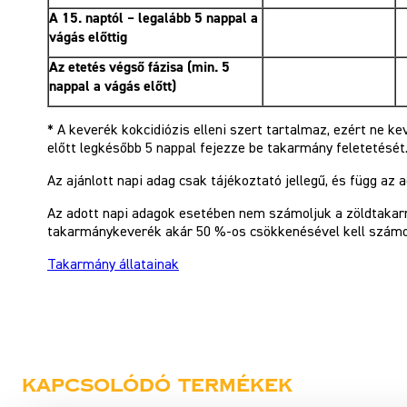
A 15. naptól – legalább 5 nappal a
vágás előttig
Az etetés végső fázisa (min. 5
nappal a vágás előtt)
* A keverék kokcidiózis elleni szert tartalmaz, ezért ne k
előtt legkésőbb 5 nappal fejezze be takarmány feletetését
Az ajánlott napi adag csak tájékoztató jellegű, és függ az a
Az adott napi adagok esetében nem számoljuk a zöldtakar
takarmánykeverék akár 50 %-os csökkenésével kell számo
Takarmány állatainak
Kapcsolódó termékek