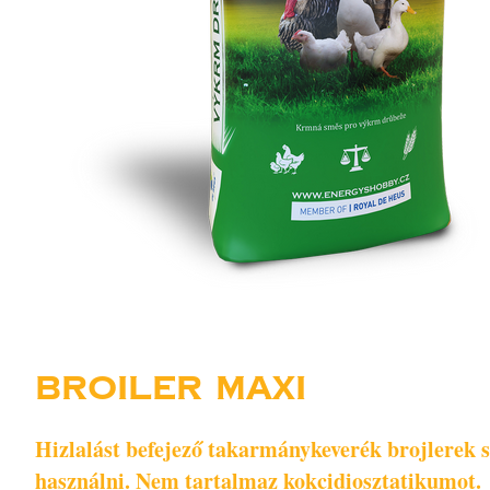
BROILER MAXI
Hizlalást befejező takarmánykeverék brojlerek s
használni. Nem tartalmaz kokcidiosztatikumot.