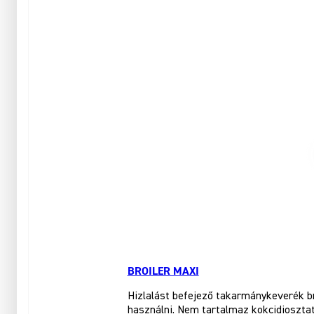
BROILER MAXI
Hizlalást befejező takarmánykeverék br
használni. Nem tartalmaz kokcidioszta