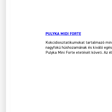
PULYKA MIDI FORTE
Kokcidiosztatikumokat tartalmazó minő
nagyfokú húshozamának és kiváló egészs
Pulyka Mini Forte etetését követi. Az é