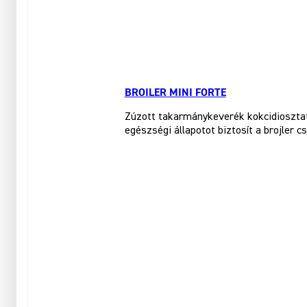
BROILER MINI FORTE
Zúzott takarmánykeverék kokcidiosztati
egészségi állapotot biztosít a brojler c