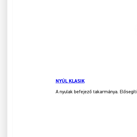
NYÚL KLASIK
A nyulak befejező takarmánya. Elősegít