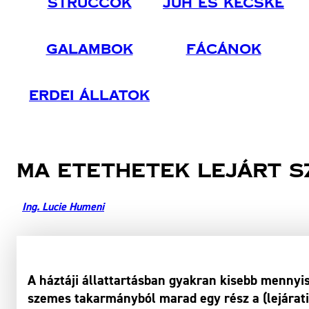
Struccok
Juh És Kecske
Galambok
Fácánok
Erdei Állatok
Ma etethetek lejárt 
Ing. Lucie Humeni
A háztáji állattartásban gyakran kisebb menny
szemes takarmányból marad egy rész a (lejárati