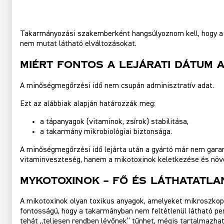
Takarmányozási szakemberként hangsúlyoznom kell, hogy a 
nem mutat látható elváltozásokat.
Miért Fontos A Lejárati Dátum
A minőségmegőrzési idő nem csupán adminisztratív adat.
Ezt az alábbiak alapján határozzák meg:
a tápanyagok (vitaminok, zsírok) stabilitása,
a takarmány mikrobiológiai biztonsága.
A minőségmegőrzési idő lejárta után a gyártó már nem gara
vitaminveszteség, hanem a mikotoxinok keletkezése és növ
Mykotoxinok – Fő És Láthatatla
A mikotoxinok olyan toxikus anyagok, amelyeket mikroszko
fontosságú, hogy a takarmányban nem feltétlenül látható pe
tehát „teljesen rendben lévőnek” tűnhet, mégis tartalmazhat