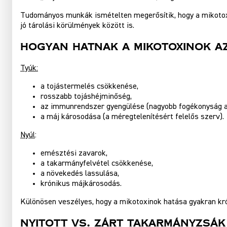
Tudományos munkák ismételten megerősítik, hogy a mikotoxin
jó tárolási körülmények között is.
Hogyan Hatnak A Mikotoxinok A
Tyúk:
a tojástermelés csökkenése,
rosszabb tojáshéjminőség,
az immunrendszer gyengülése (nagyobb fogékonyság a
a máj károsodása (a méregtelenítésért felelős szerv).
Nyúl
:
emésztési zavarok,
a takarmányfelvétel csökkenése,
a növekedés lassulása,
krónikus májkárosodás.
Különösen veszélyes, hogy a mikotoxinok hatása gyakran krón
Nyitott Vs. Zárt Takarmányzsák