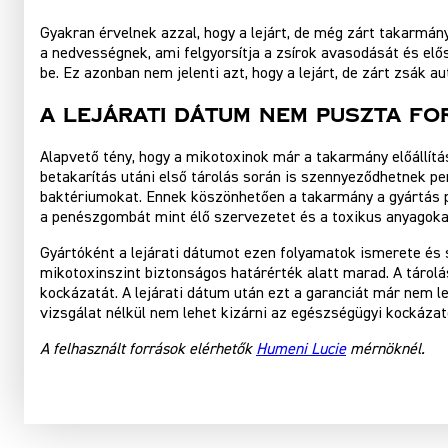
Gyakran érvelnek azzal, hogy a lejárt, de még zárt takarmán
a nedvességnek, ami felgyorsítja a zsírok avasodását és e
be. Ez azonban nem jelenti azt, hogy a lejárt, de zárt zsák 
A Lejárati Dátum Nem Puszta Fo
Alapvető tény, hogy a mikotoxinok már a takarmány előállít
betakarítás utáni első tárolás során is szennyeződhetnek 
baktériumokat. Ennek köszönhetően a takarmány a gyártás p
a penészgombát mint élő szervezetet és a toxikus anyagoka
Gyártóként a lejárati dátumot ezen folyamatok ismerete és s
mikotoxinszint biztonságos határérték alatt marad. A táro
kockázatát. A lejárati dátum után ezt a garanciát már nem le
vizsgálat nélkül nem lehet kizárni az egészségügyi kockáza
A felhasznált források elérhetők
Humeni Lucie
mérnöknél.