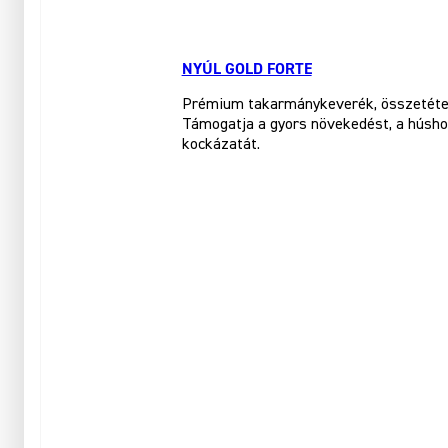
NYÚL GOLD FORTE
Prémium takarmánykeverék, összetétele 
Támogatja a gyors növekedést, a húshoz
kockázatát.