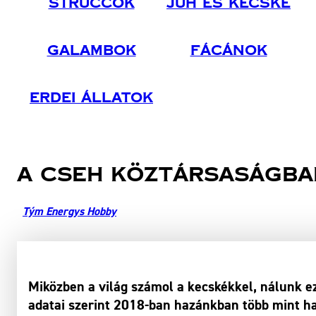
Struccok
Juh És Kecske
Galambok
Fácánok
Erdei Állatok
A cseh köztársaságba
Tým Energys Hobby
Miközben a világ számol a kecskékkel, nálunk e
adatai szerint 2018-ban hazánkban több mint ha