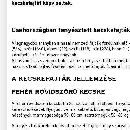
kecskefajtát képviseltek.
Csehországban tenyésztett kecskefajtá
A legnagyobb arányban a hazai nemzeti fajták fordulnak elő 
(566), száni (660), alpesi (39), wallisi (18), búr (226), kasm
körülbelül két és félszer nagyobb.
A hasznosítás szempontjából a hazai tenyészetekben megtalálh
hasznosítású fajták (wallisi), szőrtermelő fajták (kasmíri, m
A kecskefajták jellemzése
Fehér Rövidszőrű Kecske
A fehér rövidszőrű kecskét a 20. század első felében tenyés
keresztezésével. Nyugodt vérmérsékletű, közepes vagy nagyob
nőstények marmagassága 70–80 cm, testtömegük 50–60 kg, 
A tenyésztők körében kedvelt nemzeti fajta, amely szarvalt