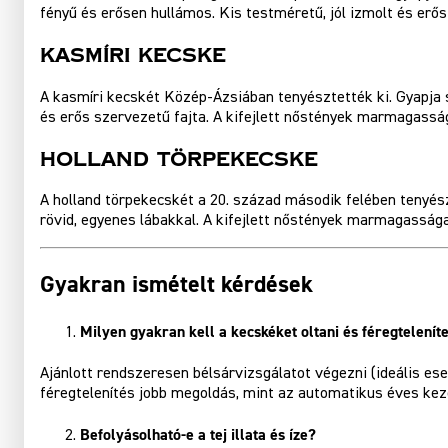
fényű és erősen hullámos. Kis testméretű, jól izmolt és er
Kasmíri Kecske
A kasmíri kecskét Közép-Ázsiában tenyésztették ki. Gyapja 
és erős szervezetű fajta. A kifejlett nőstények marmagass
Holland Törpekecske
A holland törpekecskét a 20. század második felében tenyészt
rövid, egyenes lábakkal. A kifejlett nőstények marmagassága
Gyakran ismételt kérdések
Milyen gyakran kell a kecskéket oltani és féregtelenít
Ajánlott rendszeresen bélsárvizsgálatot végezni (ideális ese
féregtelenítés jobb megoldás, mint az automatikus éves keze
Befolyásolható-e a tej illata és íze?