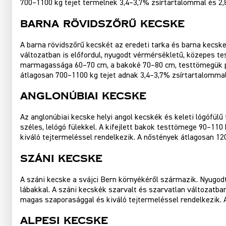
700–1100 kg tejet termelnek 3,4–3,7% zsírtartalommal és 2,8
Barna Rövidszőrű Kecske
A barna rövidszőrű kecskét az eredeti tarka és barna kecske
változatban is előfordul, nyugodt vérmérsékletű, közepes te
marmagassága 60–70 cm, a bakoké 70–80 cm, testtömegük pedi
átlagosan 700–1100 kg tejet adnak 3,4–3,7% zsírtartalommal 
Anglonúbiai Kecske
Az anglonúbiai kecske helyi angol kecskék és keleti lógófülű
széles, lelógó fülekkel. A kifejlett bakok testtömege 90–1
kiváló tejtermeléssel rendelkezik. A nőstények átlagosan 1
Száni Kecske
A száni kecske a svájci Bern környékéről származik. Nyugodt
lábakkal. A száni kecskék szarvalt és szarvatlan változatb
magas szaporasággal és kiváló tejtermeléssel rendelkezik. 
Alpesi Kecske