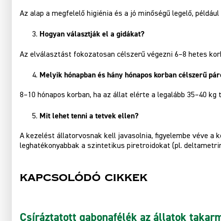
Az alap a megfelelő higiénia és a jó minőségű legelő, példáu
Hogyan választják el a gidákat?
Az elválasztást fokozatosan célszerű végezni 6–8 hetes kor
Melyik hónapban és hány hónapos korban célszerű páro
8–10 hónapos korban, ha az állat elérte a legalább 35–40 kg 
Mit lehet tenni a tetvek ellen?
A kezelést állatorvosnak kell javasolnia, figyelembe véve a
leghatékonyabbak a szintetikus piretroidokat (pl. deltametri
Kapcsolódó cikkek
Csíráztatott gabonafélék az állatok taka