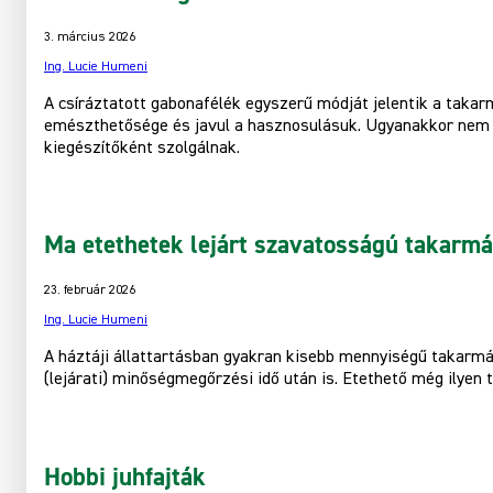
3. március 2026
Ing. Lucie Humeni
A csíráztatott gabonafélék egyszerű módját jelentik a tak
emészthetősége és javul a hasznosulásuk. Ugyanakkor nem h
kiegészítőként szolgálnak.
Ma etethetek lejárt szavatosságú takarm
23. február 2026
Ing. Lucie Humeni
A háztáji állattartásban gyakran kisebb mennyiségű takarm
(lejárati) minőségmegőrzési idő után is. Etethető még ilyen 
Hobbi juhfajták