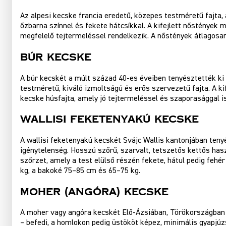
Az alpesi kecske francia eredetű, közepes testméretű fajta, 
őzbarna színnel és fekete hátcsíkkal. A kifejlett nőstény
megfelelő tejtermeléssel rendelkezik. A nőstények átlagosa
Búr Kecske
A búr kecskét a múlt század 40-es éveiben tenyésztették ki D
testméretű, kiváló izmoltságú és erős szervezetű fajta. A 
kecske húsfajta, amely jó tejtermeléssel és szaporasággal is
Wallisi Feketenyakú Kecske
A wallisi feketenyakú kecskét Svájc Wallis kantonjában tenyé
igénytelenség. Hosszú szőrű, szarvalt, tetszetős kettős hasz
szőrzet, amely a test elülső részén fekete, hátul pedig fe
kg, a bakoké 75–85 cm és 65–75 kg.
Moher (angóra) Kecske
A moher vagy angóra kecskét Elő-Ázsiában, Törökországban t
– befedi, a homlokon pedig üstököt képez, minimális gyapjúz