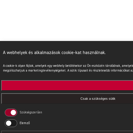
A webhelyek és alkalmazások cookie-kat használnak.
A cookie-k olyan fájlok, amelyek egy webhely betöltésekor az Ön eszközén tárolódnak, amel
megcélozhatjuk a marketingtevékenységeket. A sütik típusait és részletesebb információkat az 
Csak a szükséges sütik
Szükségszerűen
Elemző