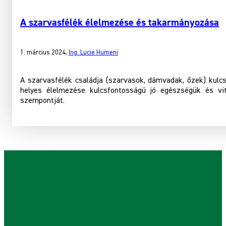
A szarvasfélék élelmezése és takarmányozása
1. március 2024
,
Ing. Lucie Humeni
A szarvasfélék családja (szarvasok, dámvadak, őzek) kulc
helyes élelmezése kulcsfontosságú jó egészségük és vi
szempontját.