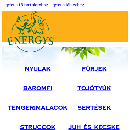
Ugrás a fő tartalomhoz
Ugrás a lábléchez
Nyulak
Fürjek
Baromfi
Tojótyúk
Tengerimalacok
Sertések
Struccok
Juh És Kecske