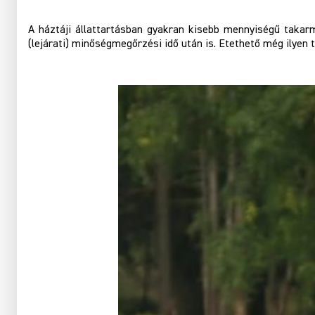
A háztáji állattartásban gyakran kisebb mennyiségű taka
(lejárati) minőségmegőrzési idő után is. Etethető még ilyen 