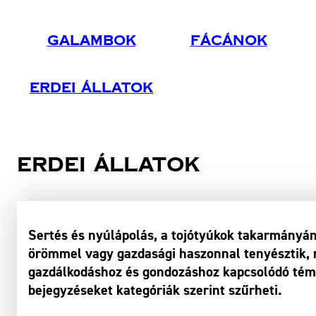
Galambok
Fácánok
Erdei Állatok
Erdei állatok
Sertés és nyúlápolás, a tojótyúkok takarmányán
örömmel vagy gazdasági haszonnal tenyésztik, m
gazdálkodáshoz és gondozáshoz kapcsolódó témá
bejegyzéseket kategóriák szerint szűrheti.