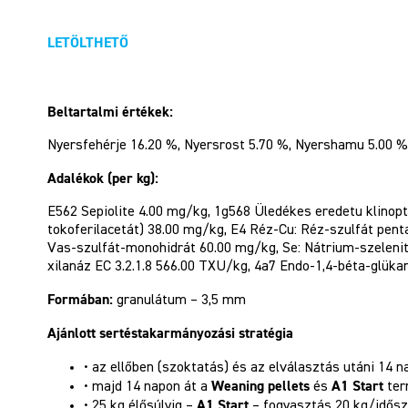
LETÖLTHETŐ
Beltartalmi értékek:
Nyersfehérje 16.20 %, Nyersrost 5.70 %, Nyershamu 5.00 %, 
Adalékok (per kg):
E562 Sepiolite 4.00 mg/kg, 1g568 Üledékes eredetu klinopt
tokoferilacetát) 38.00 mg/kg, E4 Réz-Cu: Réz-szulfát pen
Vas-szulfát-monohidrát 60.00 mg/kg, Se: Nátrium-szelenit 
xilanáz EC 3.2.1.8 566.00 TXU/kg, 4a7 Endo-1,4-béta-glüka
Formában:
granulátum – 3,5 mm
Ajánlott sertéstakarmányozási stratégia
• az ellőben (szoktatás) és az elválasztás utáni 14 n
Weaning pellets
A1 Start
• majd 14 napon át a
és
ter
A1 Start
• 25 kg élősúlyig –
– fogyasztás 20 kg/idős