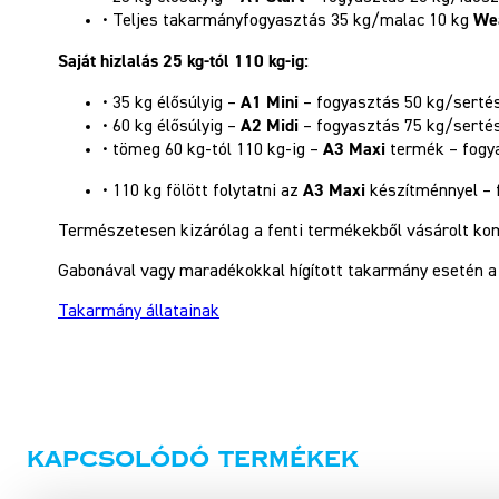
Wea
• Teljes takarmányfogyasztás 35 kg/malac 10 kg
Saját hizlalás 25 kg-tól 110 kg-ig:
A1 Mini
• 35 kg élősúlyig –
– fogyasztás 50 kg/sertés
A2 Midi
• 60 kg élősúlyig –
– fogyasztás 75 kg/sertés
A3 Maxi
• tömeg 60 kg-tól 110 kg-ig –
termék – fogya
A3 Maxi
• 110 kg fölött folytatni az
készítménnyel – 
Természetesen kizárólag a fenti termékekből vásárolt ko
Gabonával vagy maradékokkal hígított takarmány esetén a
Takarmány állatainak
Kapcsolódó termékek