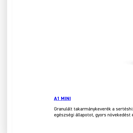
A1 MINI
Granulált takarmánykeverék a sertéshiz
egészségi állapotot, gyors növekedést