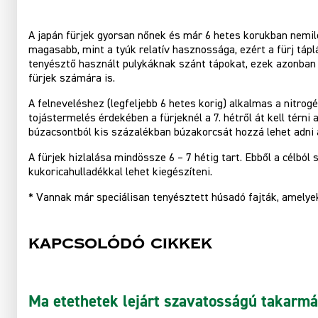
A japán fürjek gyorsan nőnek és már 6 hetes korukban nemileg
magasabb, mint a tyúk relatív hasznossága, ezért a fürj tápl
tenyésztő használt pulykáknak szánt tápokat, ezek azonban
fürjek számára is.
A felneveléshez (legfeljebb 6 hetes korig) alkalmas a nitrog
tojástermelés érdekében a fürjeknél a 7. hétről át kell térni
búzacsontból kis százalékban búzakorcsát hozzá lehet adni 
A fürjek hizlalása mindössze 6 – 7 hétig tart. Ebből a célból 
kukoricahulladékkal lehet kiegészíteni.
* Vannak már speciálisan tenyésztett húsadó fajták, amelyek 
Kapcsolódó cikkek
Ma etethetek lejárt szavatosságú takarm