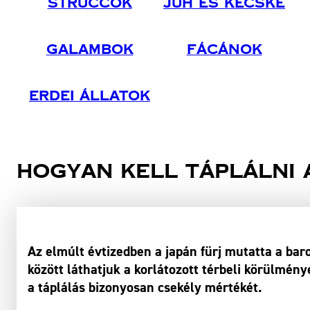
Struccok
Juh És Kecske
Galambok
Fácánok
Erdei Állatok
Hogyan kell táplálni 
Az elmúlt évtizedben a japán fürj mutatta a bar
között láthatjuk a korlátozott térbeli körülmény
a táplálás bizonyosan csekély mértékét.