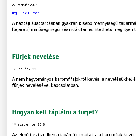
23. február 2026
Ing. Lucie Humeni
A háztáji állattartásban gyakran kisebb mennyiségű takarm
(lejárati) minőségmegőrzési idő után is. Etethető még ilyen 
Fürjek nevelése
12. január 2022
A nem hagyományos baromfifajokról kevés, a nevelésükkel és
fürjek nevelésével kapcsolatban.
Hogyan kell táplálni a fürjet?
19. szeptember 2018
Az elmúlt évtizedben a japán fürj mutatta a baromfiak közül