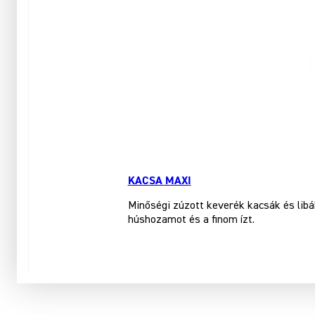
KACSA MAXI
Minőségi zúzott keverék kacsák és libá
húshozamot és a finom ízt.