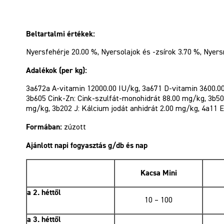
Beltartalmi értékek:
Nyersfehérje 20.00 %, Nyersolajok és -zsírok 3.70 %, Nyers
Adalékok (per kg):
3a672a A-vitamin 12000.00 IU/kg, 3a671 D-vitamin 3600.00 
3b605 Cink-Zn: Cink-szulfát-monohidrát 88.00 mg/kg, 3b5
mg/kg, 3b202 J: Kálcium jodát anhidrát 2.00 mg/kg, 4a11 E
Formában:
zúzott
Ajánlott napi fogyasztás g/db és nap
Kacsa Mini
a 2. héttől
10 – 100
a 3. héttől