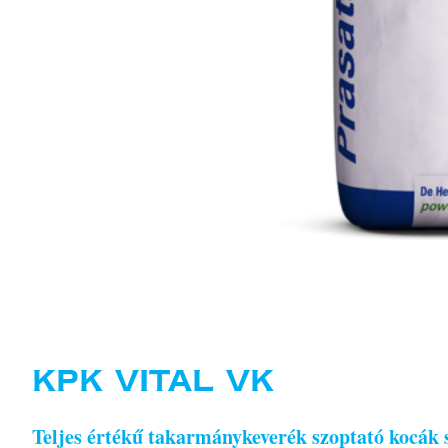
KPK VITAL VK
Teljes értékű takarmánykeverék szoptató kocák szá