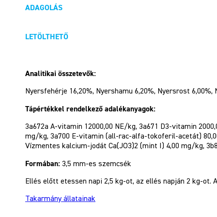
ADAGOLÁS
LETÖLTHETŐ
Analitikai összetevők:
Nyersfehérje 16,20%, Nyershamu 6,20%, Nyersrost 6,00%, N
Tápértékkel rendelkező adalékanyagok:
3a672a A-vitamin 12000,00 NE/kg, 3a671 D3-vitamin 2000,0
mg/kg, 3a700 E-vitamin (all-rac-alfa-tokoferil-acetát) 8
Vízmentes kalcium-jodát Ca(JO3)2 (mint I) 4,00 mg/kg, 3b
Formában:
3,5 mm-es szemcsék
Ellés előtt etessen napi 2,5 kg-ot, az ellés napján 2 kg-ot
Takarmány állatainak