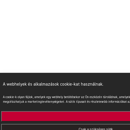
A webhelyek és alkalmazások cookie-kat használnak.
A cookie-k olyan fájlok, amelyek egy webhely betöltésekor az Ön eszközén tárolódnak, amel
megcélozhatjuk a marketingtevékenységeket. A sütik típusait és részletesebb információkat az 
Csak a szükséges sütik