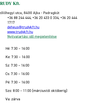
RUDY Kft.
zőlőhegyi utca, 8400 Ajka - Padragkút
+36 88 244 444, +36 20 433 0 334, +36 20 444
1717
deheus@trudykft.hu
www.trudykft.hu
Nyitvatartási idő megjelenítése
Hé: 7:30 – 16:00
Ke: 7:30 – 16:00
Sz: 7:30 – 16:00
Cs: 7:30 – 16:00
Pé: 7:30 – 16:00
Szo: 8:00 – 11:00 (márciustól októberig)
Va: zárva