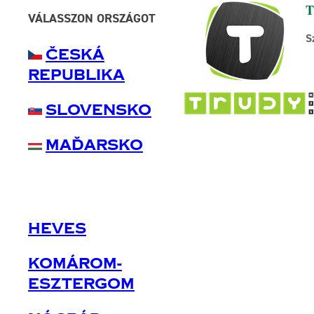
T
VÁLASSZON ORSZÁGOT
S
Česká
Republika
Slovensko
Maďarsko
Heves
Komárom-
Esztergom