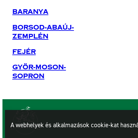
Baranya
Borsod-Abaúj-
Zemplén
Fejér
Györ-Moson-
Sopron
A webhelyek és alkalmazások cookie-kat haszná