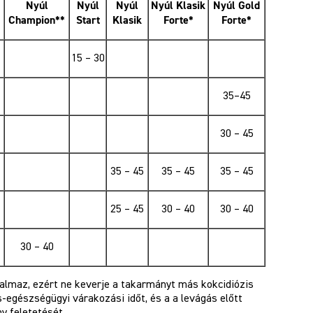
Nyúl
Nyúl
Nyúl
Nyúl Klasik
Nyúl Gold
Champion**
Start
Klasik
Forte*
Forte*
15 – 30
35–45
30 – 45
35 – 45
35 – 45
35 – 45
25 – 45
30 – 40
30 – 40
30 – 40
rtalmaz, ezért ne keverje a takarmányt más kokcidiózis
s-egészségügyi várakozási időt, és a a levágás előtt
y feletetését.