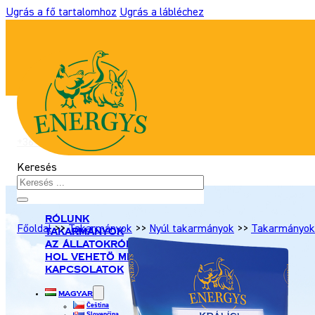
Ugrás a fő tartalomhoz
Ugrás a lábléchez
+36 306 931 327
|
takarmany@energyshobby.hu
Keresés
Rólunk
Főoldal
>>
Takarmányok
>>
Nyúl takarmányok
>>
Takarmányok 
Takarmányok
Az állatokról
Hol vehetö meg
Kapcsolatok
Magyar
Čeština
Slovenčina