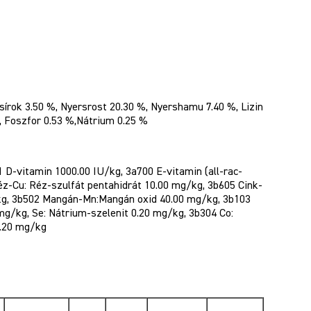
sírok 3.50 %, Nyersrost 20.30 %, Nyershamu 7.40 %, Lizin
, Foszfor 0.53 %,Nátrium 0.25 %
 D-vitamin 1000.00 IU/kg, 3a700 E-vitamin (all-rac-
Réz-Cu: Réz-szulfát pentahidrát 10.00 mg/kg, 3b605 Cink-
kg, 3b502 Mangán-Mn:Mangán oxid 40.00 mg/kg, 3b103
g/kg, Se: Nátrium-szelenit 0.20 mg/kg, 3b304 Co:
0.20 mg/kg