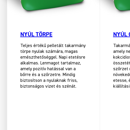
NYÚL TÖRPE
NYÚL 
Teljes értékű pelletált takarmány
Takarmán
törpe nyulak számára, magas
amely n
emészthetőséggel. Napi etetésre
kokcidio
alkalmas. Lenmagot tartalmaz,
összetét
amely pozitív hatással van a
szőrzet
bőrre és a szőrzetre. Mindig
növekedé
biztosítson a nyulaknak friss,
etesse, 
biztonságos vizet és szénát.
kiállítás