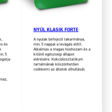
NYÚL KLASIK FORTE
k,
A nyulak befejező takarmánya,
es és
min. 5 nappal a levágás előtt.
A
Alkalmas a magas húshozam és a
in. 5
kitűnő egészségi állapot
ogatja
elérésére. Kokcidiosztatikum
tartalmának köszönhetően
csökkenti az állatok elhullását.
maz,