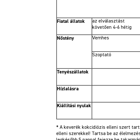
Fiatal állatok
az elválasztást
követően 4-6 hétig
Nőstény
Vemhes
Szoptató
Tenyészállatok
Hízlalásra
Kiállítási nyulak
* A keverék kokcidiózis elleni szert ta
elleni szerekkel! Tartsa be az élelmezé
legkésőbb 5 nappal fejezze be takarmán