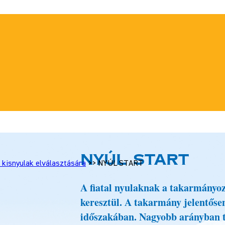
NYÚL START
kisnyulak elválasztására
>>
NYÚL START
A fiatal nyulaknak a takarmányozá
keresztül. A takarmány jelentősen
időszakában. Nagyobb arányban t