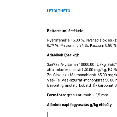
LETÖLTHETŐ
Beltartalmi értékek:
Nyersfehérje 15.00 %, Nyersolajok és -z
0.79 %, Metionin 0.34 %, Kalcium 0.80 %
Adalékok (per kg):
3a672a A-vitamin 10000.00 IU/kg, 3a671
alfa-tokoferilacetát) 40.00 mg/kg, E4 
Zn: Cink-szulfát-monohidrát 65.00 mg/
Vas-Fe: Vas-szulfát-monohidrát 50.00 m
Bevont, granulált kobalt(II)- karbonát 
Formában:
granulátumok – 3,5 mm
Ajánlott napi fogyasztás g/kg élősúly