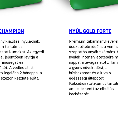
CHAMPION
NYÚL GOLD FORTE
y kiállítási nyulaknak,
Prémium takarmánykeveré
em tartalmaz
összetétele ideális a vemh
sztatikumokat. Az egyedi
szoptatós anyák számára. 
el jelentősen javítja a
nyulak intenzív etetésére m
 minőségét és
nappal a levágás előtt. Tám
sét. A vedlés alatt
a gyors növekedést, a
és legalább 2 hónappal a
húshozamot és a kiváló
i szezon kezdete előtt.
egészségi állapotot.
Kokcidiosztatikumot tartal
ami csökkenti az elhullás
kockázatát.