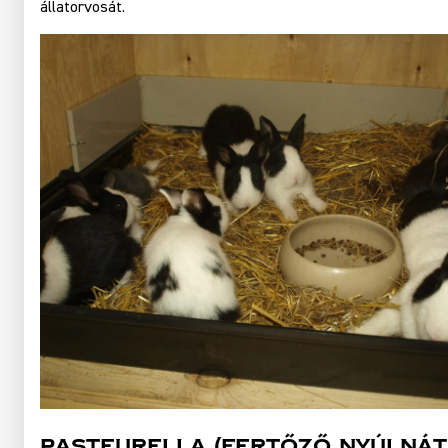
állatorvosát.
Pasteurella (fertőző nyúlnát