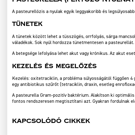
A pasteurellózis a nyulak egyik leggyakoribb és legsúlyosab
Tünetek
A tünetek között lehet a tüsszögés, orrfolyás, sárga mancso
váladékok. Sok nyúl hordozza tünetmentesen a pasteurellát. 
A betegsége lefolyása lehet akut vagy krónikus. Az akut e
Kezelés És Megelőzés
Kezelés: oxitetraciklin, a probléma súlyosságától függően 4 g 
egy antibiotikus szűrőt (tetraciklin, draxin, esetleg enroflo
A pasteurella Gram-pozitív baktérium. Alakítson ki optimáli
fontos rendszeresen megtisztítani azt. Gyakran fordulnak elő
Kapcsolódó cikkek