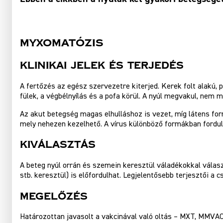
MYXOMATÓZIS
Klinikai Jelek És Terjedés
A fertőzés az egész szervezetre kiterjed. Kerek folt alakú,
fülek, a végbélnyílás és a pofa körül. A nyúl megvakul, nem m
Az akut betegség magas elhulláshoz is vezet, míg látens fo
mely nehezen kezelhető. A vírus különböző formákban fordul 
Kiválasztás
A beteg nyúl orrán és szemein keresztül váladékokkal választ
stb. keresztül) is előfordulhat. Legjelentősebb terjesztői a cs
Megelőzés
Határozottan javasolt a vakcinával való oltás – MXT, MMVAC