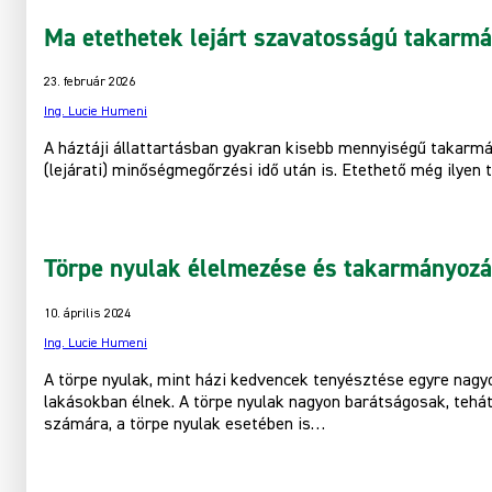
Ma etethetek lejárt szavatosságú takarm
23. február 2026
Ing. Lucie Humeni
A háztáji állattartásban gyakran kisebb mennyiségű takarm
(lejárati) minőségmegőrzési idő után is. Etethető még ilyen 
Törpe nyulak élelmezése és takarmányoz
10. április 2024
Ing. Lucie Humeni
A törpe nyulak, mint házi kedvencek tenyésztése egyre nagy
lakásokban élnek. A törpe nyulak nagyon barátságosak, tehát
számára, a törpe nyulak esetében is…