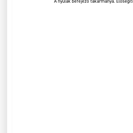
A nyulak befejező takarmánya. Elősegít