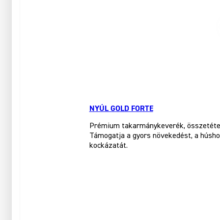
NYÚL GOLD FORTE
Prémium takarmánykeverék, összetétele 
Támogatja a gyors növekedést, a húshoz
kockázatát.