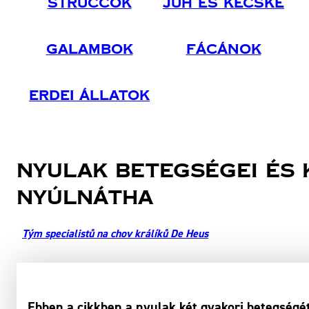
Struccok
Juh És Kecske
Galambok
Fácánok
Erdei Állatok
Nyulak betegségei és 
nyúlnátha
Tým specialistů na chov králíků De Heus
Ebben a cikkben a nyulak két gyakori betegségét