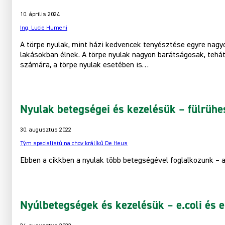
10. április 2024
Ing. Lucie Humeni
A törpe nyulak, mint házi kedvencek tenyésztése egyre nagy
lakásokban élnek. A törpe nyulak nagyon barátságosak, tehát
számára, a törpe nyulak esetében is…
Nyulak betegségei és kezelésük – fülrühes
30. augusztus 2022
Tým specialistů na chov králíků De Heus
Ebben a cikkben a nyulak több betegségével foglalkozunk – a
Nyúlbetegségek és kezelésük – e.coli és e