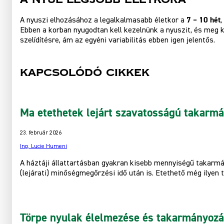
7 – 10 hét
A nyuszi elhozásához a legalkalmasabb életkor a
,
Ebben a korban nyugodtan kell kezelnünk a nyuszit, és meg k
szelídítésre, ám az egyéni variabilitás ebben igen jelentős.
Kapcsolódó cikkek
Ma etethetek lejárt szavatosságú takarm
23. február 2026
Ing. Lucie Humeni
A háztáji állattartásban gyakran kisebb mennyiségű takarm
(lejárati) minőségmegőrzési idő után is. Etethető még ilyen 
Törpe nyulak élelmezése és takarmányoz