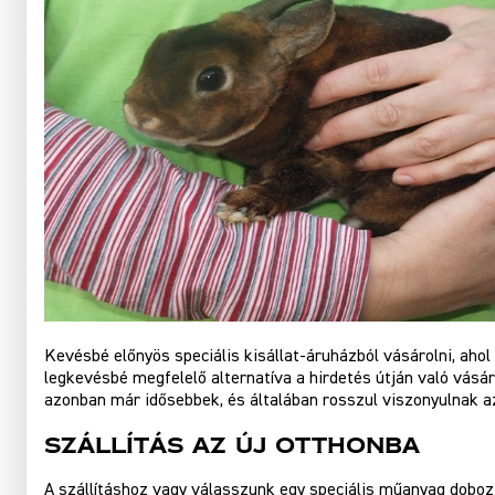
Kevésbé előnyös speciális kisállat-áruházból vásárolni, aho
legkevésbé megfelelő alternatíva a hirdetés útján való vásár
azonban már idősebbek, és általában rosszul viszonyulnak a
Szállítás az új otthonba
A szállításhoz vagy válasszunk egy speciális műanyag dobozt