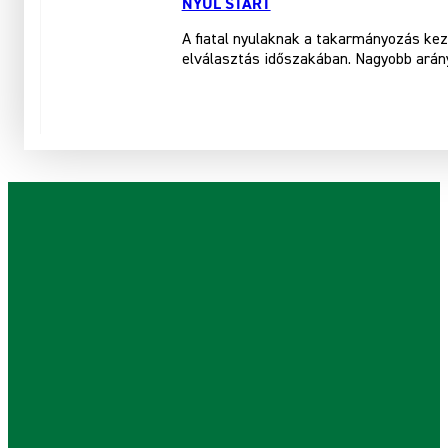
NYÚL START
A fiatal nyulaknak a takarmányozás kezd
elválasztás időszakában. Nagyobb arán