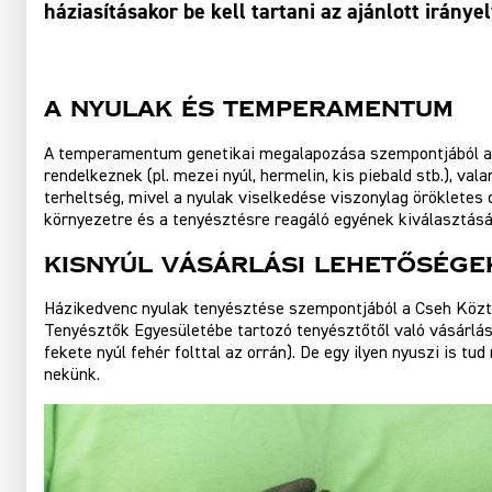
háziasításakor be kell tartani az ajánlott iránye
A nyulak és temperamentum
A temperamentum genetikai megalapozása szempontjából a 
rendelkeznek (pl. mezei nyúl, hermelin, kis piebald stb.), v
terheltség, mivel a nyulak viselkedése viszonylag örökletes 
környezetre és a tenyésztésre reagáló egyének kiválasztásán
Kisnyúl vásárlási lehetősége
Házikedvenc nyulak tenyésztése szempontjából a Cseh Köztár
Tenyésztők Egyesületébe tartozó tenyésztőtől való vásárlás je
fekete nyúl fehér folttal az orrán). De egy ilyen nyuszi is t
nekünk.