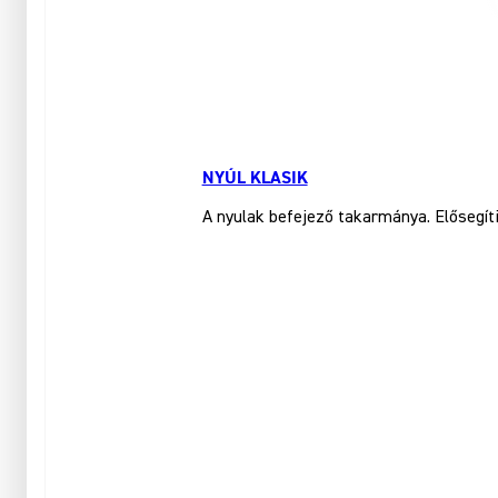
NYÚL KLASIK
A nyulak befejező takarmánya. Elősegít