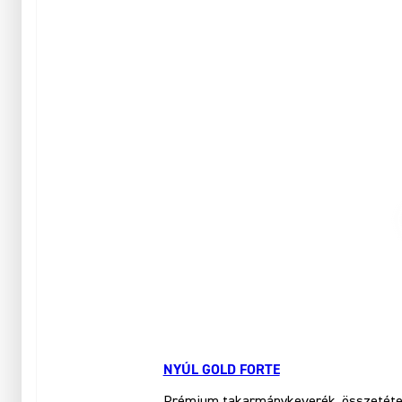
NYÚL GOLD FORTE
Prémium takarmánykeverék, összetétele 