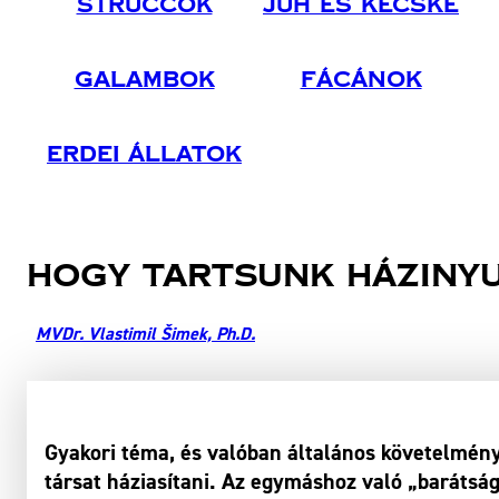
Struccok
Juh És Kecske
Galambok
Fácánok
Erdei Állatok
Hogy tartsunk háziny
MVDr. Vlastimil Šimek, Ph.D.
Gyakori téma, és valóban általános követelmény
társat háziasítani. Az egymáshoz való „barátság