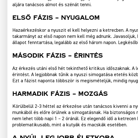
aljára tanácsos almot és szénát tenni.
Első Fázis – Nyugalom
Hazaérkezéskor a nyuszit el kell helyezni a ketrecben. A nyu
takarmányt az első napon nem kell még adnunk. Javasoljuk, ho
állapot fenntartása, legalább az első három napon. Legkésőbb 
Második Fázis – Érintés
Az érkezés utáni első hét tekinthető kritikus időszaknak. A 
érintést. A legjobbnak tűnik a nyuszi simogatása etetés közb
Ezt a fázist naponta többször is megismételjük, mindig nyug
Harmadik Fázis – Mozgás
Körülbelül 2-3 héttel az érkezése után tanácsos kivenni a ny
munkából és előre örülnek a simogatásnak. Ha biztonságos ny
nem lehet több napi 1 – 2 óránál. Ez elegendő idő a ketrecen
problematikusabb, mint a kutyák és macskák esetében.
A nyúl legjobb életkora