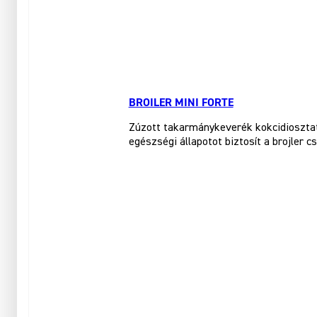
BROILER MINI FORTE
Zúzott takarmánykeverék kokcidiosztati
egészségi állapotot biztosít a brojler c