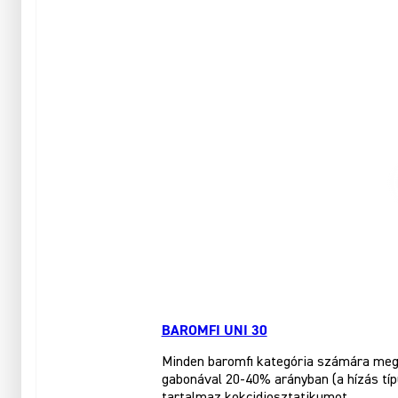
BAROMFI UNI 30
Minden baromfi kategória számára megf
gabonával 20-40% arányban (a hízás tí
tartalmaz kokcidiosztatikumot.