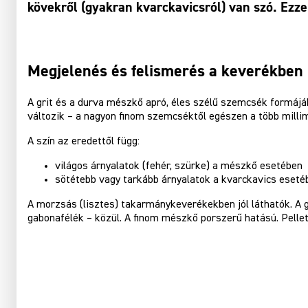
kövekről (gyakran kvarckavicsról) van szó. Ezze
Megjelenés és felismerés a keverékben
A grit és a durva mészkő apró, éles szélű szemcsék formájáb
változik – a nagyon finom szemcséktől egészen a több milli
A szín az eredettől függ:
világos árnyalatok (fehér, szürke) a mészkő esetében
sötétebb vagy tarkább árnyalatok a kvarckavics eseté
A morzsás (lisztes) takarmánykeverékekben jól láthatók. A 
gabonafélék – közül. A finom mészkő porszerű hatású. Pelle