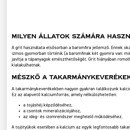
Milyen állatok számára haszn
A grit használata elsősorban a baromfira jellemző. Ennek ok
izmos gyomorban történik (a baromfinak két gyomra van: miri
javítja a tápanyagok emészthetőségét. Grit hiányában romo
kialakulhatnak.
Mészkő a takarmánykeveréke
A takarmánykeverékekben nagyon gyakran találkozunk kalci
Ez az alapvető kalciumforrás, amely nélkülözhetetlen:
a tojáshéj képződéséhez,
a csontok mineralizációjához,
az ideg- és izomrendszer megfelelő működéséhez.
A tojótyúkok esetében a kalcium az egyik legfontosabb tak