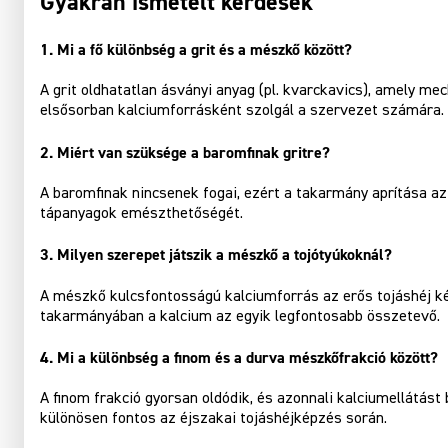
Gyakran ismételt kérdések
1. Mi a fő különbség a grit és a mészkő között?
A grit oldhatatlan ásványi anyag (pl. kvarckavics), amely m
elsősorban kalciumforrásként szolgál a szervezet számára.
2. Miért van szüksége a baromfinak gritre?
A baromfinak nincsenek fogai, ezért a takarmány aprítása az
tápanyagok emészthetőségét.
3. Milyen szerepet játszik a mészkő a tojótyúkoknál?
A mészkő kulcsfontosságú kalciumforrás az erős tojáshéj k
takarmányában a kalcium az egyik legfontosabb összetevő.
4. Mi a különbség a finom és a durva mészkőfrakció között?
A finom frakció gyorsan oldódik, és azonnali kalciumellátást
különösen fontos az éjszakai tojáshéjképzés során.