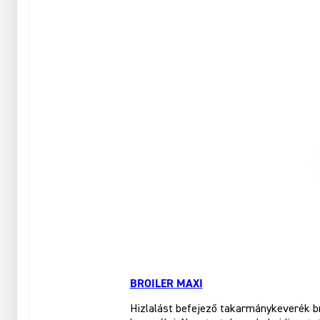
BROILER MAXI
Hizlalást befejező takarmánykeverék br