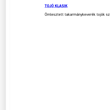
TOJÓ KLASIK
Ömlesztett takarmánykeverék tojók szá