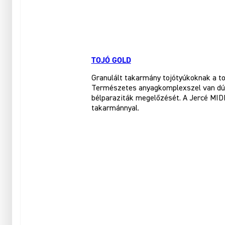
TOJÓ GOLD
Granulált takarmány tojótyúkoknak a to
Természetes anyagkomplexszel van dúsí
bélparaziták megelőzését. A Jercé MID
takarmánnyal.