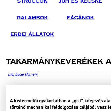
Struccok
Juh És Kecske
Galambok
Fácánok
Erdei Állatok
Takarmánykeverékek a
Ing. Lucie Humeni
A kistermelői gyakorlatban a „grit” kifejezés 
történő mechanikai feldolgozása céljából vesz f