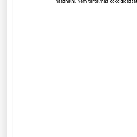
használni. Nem tartalmaz kokcidioszta