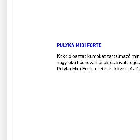
PULYKA MIDI FORTE
Kokcidiosztatikumokat tartalmazó minő
nagyfokú húshozamának és kiváló egészs
Pulyka Mini Forte etetését követi. Az é