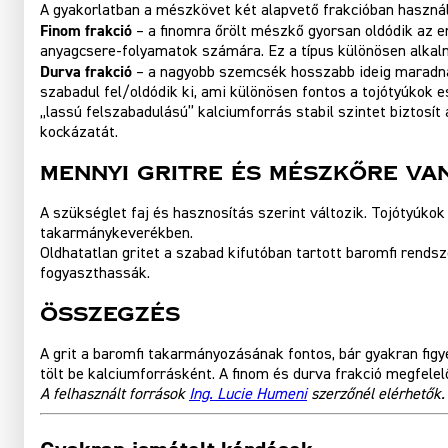
A gyakorlatban a mészkövet két alapvető frakcióban használ
Finom frakció
– a finomra őrölt mészkő gyorsan oldódik az 
anyagcsere-folyamatok számára. Ez a típus különösen alkal
Durva frakció
– a nagyobb szemcsék hosszabb ideig maradna
szabadul fel/oldódik ki, ami különösen fontos a tojótyúkok e
„lassú felszabadulású” kalciumforrás stabil szintet biztosí
kockázatát.
Mennyi gritre és mészkőre va
A szükséglet faj és hasznosítás szerint változik. Tojótyúk
takarmánykeverékben.
Oldhatatlan gritet a szabad kifutóban tartott baromfi rendsze
fogyaszthassák.
Összegzés
A grit a baromfi takarmányozásának fontos, bár gyakran fig
tölt be kalciumforrásként. A finom és durva frakció megfel
A felhasznált források
Ing. Lucie Humeni
szerzőnél elérhetők.