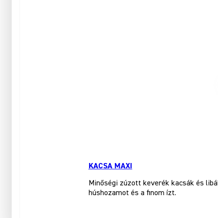
KACSA MAXI
Minőségi zúzott keverék kacsák és libá
húshozamot és a finom ízt.