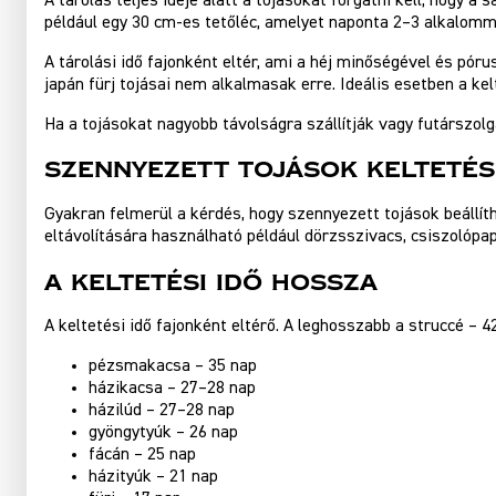
A tárolás teljes ideje alatt a tojásokat forgatni kell, hogy
például egy 30 cm-es tetőléc, amelyet naponta 2–3 alkalommal
A tárolási idő fajonként eltér, ami a héj minőségével és pór
japán fürj tojásai nem alkalmasak erre. Ideális esetben a ke
Ha a tojásokat nagyobb távolságra szállítják vagy futárszolgá
Szennyezett tojások keltetés
Gyakran felmerül a kérdés, hogy szennyezett tojások beállít
eltávolítására használható például dörzsszivacs, csiszolópa
A keltetési idő hossza
A keltetési idő fajonként eltérő. A leghosszabb a struccé – 
pézsmakacsa – 35 nap
házikacsa – 27–28 nap
házilúd – 27–28 nap
gyöngytyúk – 26 nap
fácán – 25 nap
házityúk – 21 nap