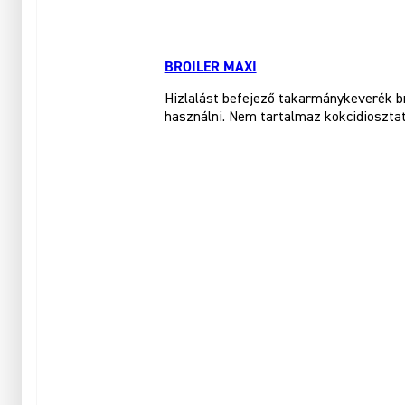
BROILER MAXI
Hizlalást befejező takarmánykeverék br
használni. Nem tartalmaz kokcidioszta