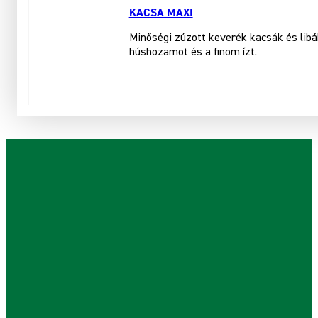
KACSA MAXI
Minőségi zúzott keverék kacsák és libá
húshozamot és a finom ízt.