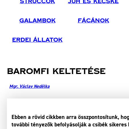
Struccok
Juh És Kecske
Galambok
Fácánok
Erdei Állatok
Baromfi keltetése
Mgr. Václav Nedělka
Ebben a rövid cikkben arra összpontosítunk, hog
további tényezők befolyásolják a csibék sikeres