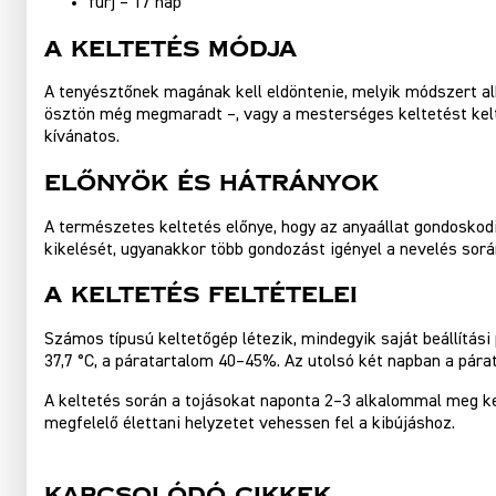
fürj – 17 nap
A keltetés módja
A tenyésztőnek magának kell eldöntenie, melyik módszert alk
ösztön még megmaradt –, vagy a mesterséges keltetést kelte
kívánatos.
Előnyök és hátrányok
A természetes keltetés előnye, hogy az anyaállat gondoskodi
kikelését, ugyanakkor több gondozást igényel a nevelés sorá
A keltetés feltételei
Számos típusú keltetőgép létezik, mindegyik saját beállítás
37,7 °C, a páratartalom 40–45%. Az utolsó két napban a pára
A keltetés során a tojásokat naponta 2–3 alkalommal meg kel
megfelelő élettani helyzetet vehessen fel a kibújáshoz.
Kapcsolódó cikkek