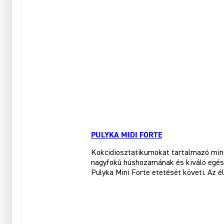
PULYKA MIDI FORTE
Kokcidiosztatikumokat tartalmazó minő
nagyfokú húshozamának és kiváló egészs
Pulyka Mini Forte etetését követi. Az é