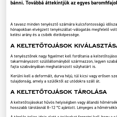
bánni. Továbbá áttekintjük az egyes baromfifajok 
A
tavasz
minden tenyésztő számára kulcsfontosságú időszak,
hónapokban elvégzett tenyészállat‑válogatás megfelelő volt-
kelési arány és a csibék életképessége.
A keltetőtojások kiválasztás
A tenyésztőnek nagy figyelmet kell fordítania a keltetőtojá
takarmányozott szülőállományból származzon, legyen szabályo
fajta szabványában meghatározott súlyhatárt is.
Kerülni kell a deformált, durva héjú, túl kicsi vagy erősen s
tulajdonság, amely a szülőktől az utódokra száll át.
A keltetőtojások tárolása
A keltetőtojásokat hűvös helyiségben vagy állandó hőmérsékle
hosszabb tárolásnál 8–12 °C ajánlott. Lényeges a hőmérsékle