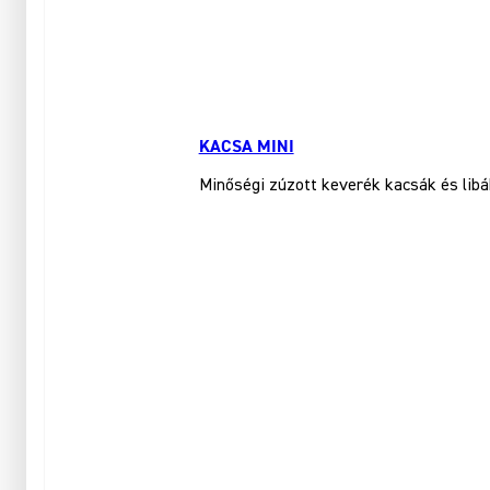
KACSA MINI
Minőségi zúzott keverék kacsák és libá