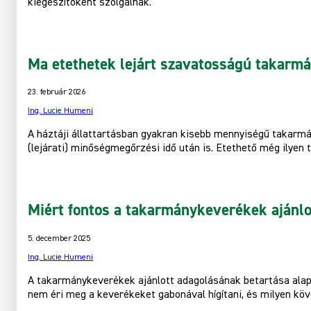
kiegészítőként szolgálnak.
Ma etethetek lejárt szavatosságú takarm
23. február 2026
Ing. Lucie Humeni
A háztáji állattartásban gyakran kisebb mennyiségű takarm
(lejárati) minőségmegőrzési idő után is. Etethető még ilyen 
Miért fontos a takarmánykeverékek ajánlo
5. december 2025
Ing. Lucie Humeni
A takarmánykeverékek ajánlott adagolásának betartása alap
nem éri meg a keverékeket gabonával hígítani, és milyen kö