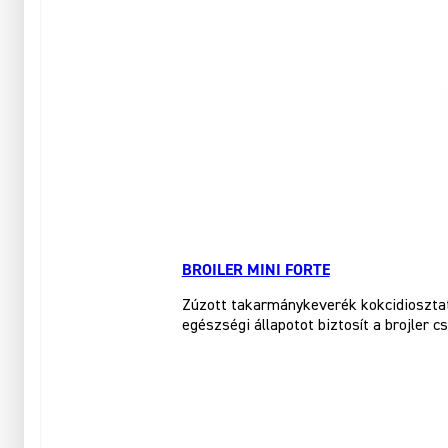
BROILER MINI FORTE
Zúzott takarmánykeverék kokcidiosztati
egészségi állapotot biztosít a brojler c