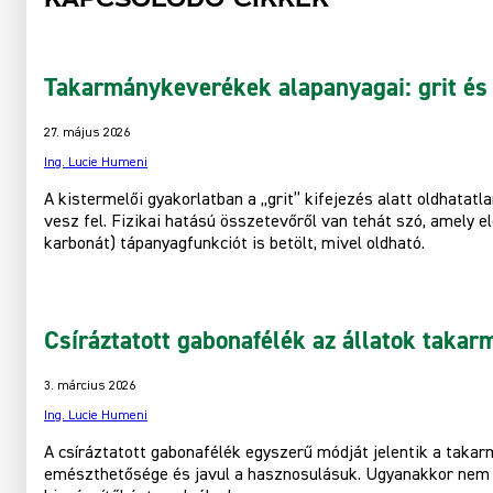
Takarmánykeverékek alapanyagai: grit és
27. május 2026
Ing. Lucie Humeni
A kistermelői gyakorlatban a „grit” kifejezés alatt oldhata
vesz fel. Fizikai hatású összetevőről van tehát szó, amely 
karbonát) tápanyagfunkciót is betölt, mivel oldható.
Csíráztatott gabonafélék az állatok taka
3. március 2026
Ing. Lucie Humeni
A csíráztatott gabonafélék egyszerű módját jelentik a tak
emészthetősége és javul a hasznosulásuk. Ugyanakkor nem h